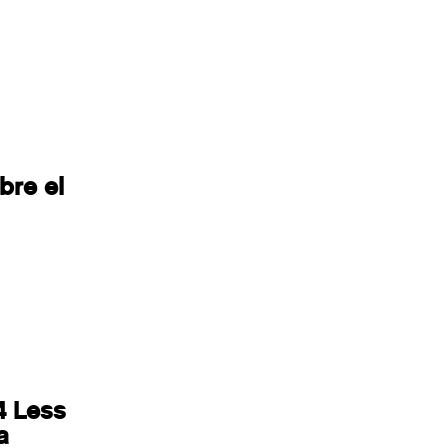
bre el
4 Less
a