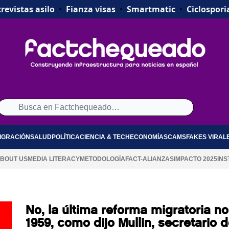
revistas asilo
•
Fianza visas
•
Smartmatic
•
Ciclospori
IGRACIÓN
SALUD
POLÍTICA
CIENCIA & TECH
ECONOMÍA
SCAMS
FAKES VIRAL
BOUT US
MEDIA LITERACY
METODOLOGÍA
FACT-ALIANZAS
IMPACTO 2025
INS
No, la última reforma migratoria no
1959, como dijo Mullin, secretario d