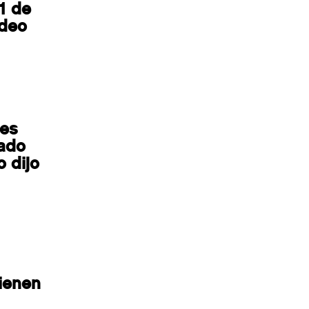
 1 de
ideo
mes
rado
 dijo
ienen