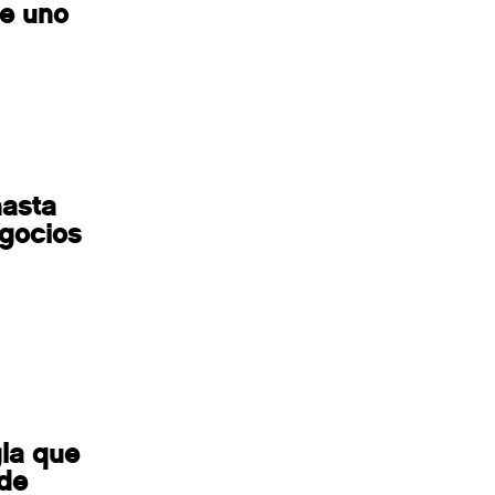
te uno
hasta
egocios
gla que
 de