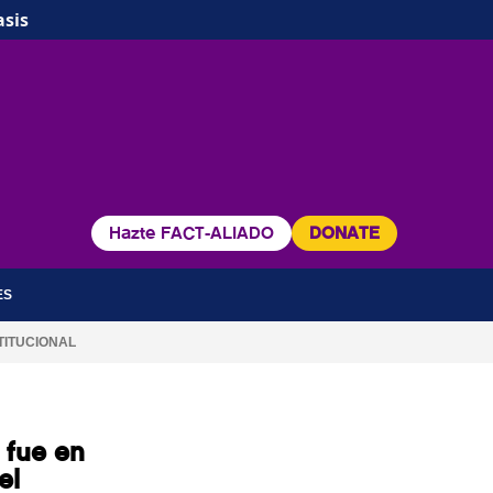
asis
Hazte FACT-ALIADO
DONATE
ES
TITUCIONAL
 fue en
el