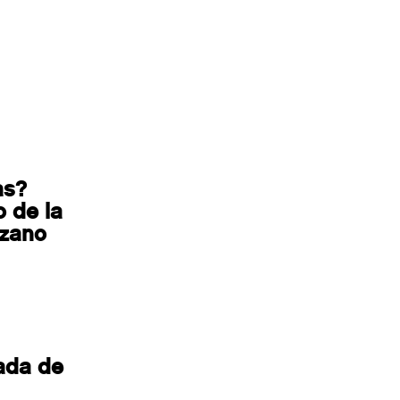
as?
 de la
ozano
ada de