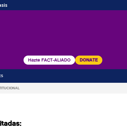
asis
Hazte FACT-ALIADO
DONATE
ES
TITUCIONAL
itadas: