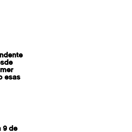
endente
esde
imer
o esas
a 9 de