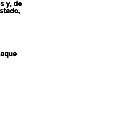
s y, de
stado,
taque