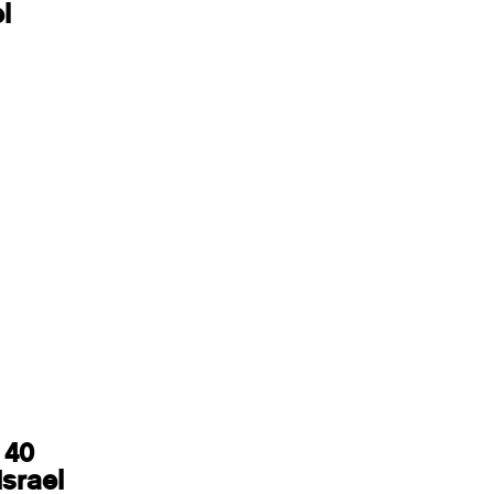
l
 40
srael