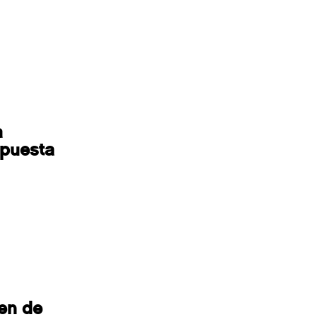
a
spuesta
en de