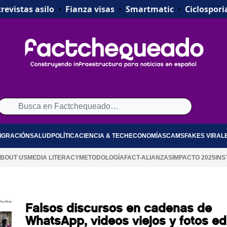
revistas asilo
•
Fianza visas
•
Smartmatic
•
Ciclospori
IGRACIÓN
SALUD
POLÍTICA
CIENCIA & TECH
ECONOMÍA
SCAMS
FAKES VIRAL
BOUT US
MEDIA LITERACY
METODOLOGÍA
FACT-ALIANZAS
IMPACTO 2025
INS
Falsos discursos en cadenas de
WhatsApp, videos viejos y fotos ed