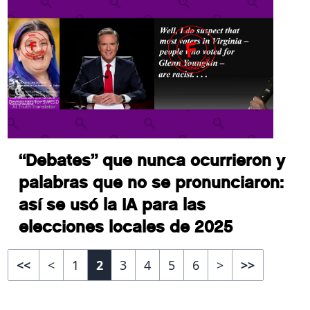
“Debates” que nunca ocurrieron y
palabras que no se pronunciaron:
así se usó la IA para las
elecciones locales de 2025
<<
<
1
2
3
4
5
6
>
>>