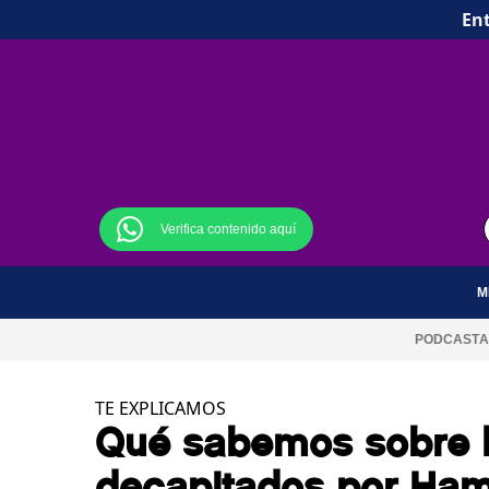
Ent
Verifica contenido aquí
M
PODCAST
A
TE EXPLICAMOS
Qué sabemos sobre l
decapitados por Ham