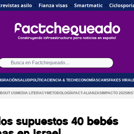
revistas asilo
•
Fianza visas
•
Smartmatic
•
Ciclospori
IGRACIÓN
SALUD
POLÍTICA
CIENCIA & TECH
ECONOMÍA
SCAMS
FAKES VIRAL
BOUT US
MEDIA LITERACY
METODOLOGÍA
FACT-ALIANZAS
IMPACTO 2025
INS
os supuestos 40 bebés
as en Israel