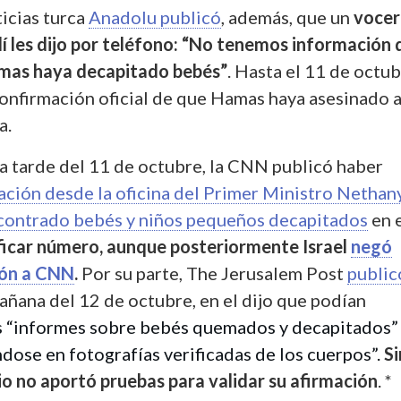
icias turca
Anadolu publicó
, además, que un
voce
elí les dijo por teléfono: “No tenemos información
mas haya decapitado bebés”
. Hasta el 11 de octu
onfirmación oficial de que Hamas haya asesinado 
a.
la tarde del 11 de octubre, la CNN publicó haber
ación desde la oficina del Primer Ministro Nethan
contrado bebés y niños pequeños decapitados
en 
ificar número, aunque posteriormente Israel
negó
ión a CNN
.
Por su parte, The Jerusalem Post
public
mañana del 12 de octubre, en el dijo que podían
s “informes sobre bebés quemados y decapitados”
dose en fotografías verificadas de los cuerpos”.
Si
o no aportó pruebas para validar su afirmación
. *