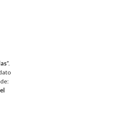
las
”.
 dato
nde:
el