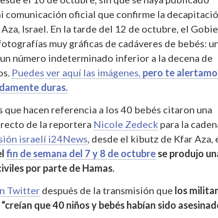
ni comunicación oficial que confirme la decapitaci
Aza, Israel. En la tarde del 12 de octubre, el Gobi
 fotografías muy gráficas de cadáveres de bebés: u
un número indeterminado inferior a la decena de
os.
Puedes ver aquí las imágenes,
pero te alertamo
damente duras.
s que hacen referencia a los 40 bebés citaron una
irecto de la reportera
Nicole Zedeck
para la caden
sión israelí i24News
, desde el kibutz de Kfar Aza, 
el
fin de semana del 7 y 8 de octubre
se produjo un
iviles por parte de Hamas.
en Twitter
después de la transmisión que
los milita
“creían que 40 niños y bebés habían sido asesinad