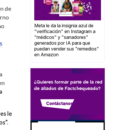
ón de
erno
no
Meta le da la insignia azul de
"verificación" en Instagram a
"médicos" y "sanadores"
s
generados por IA para que
puedan vender sus "remedios"
en Amazon
a
¿Quieres formar parte de la red
en
de aliados de Factchequeado?
a
Contáctanos
res le
os”.