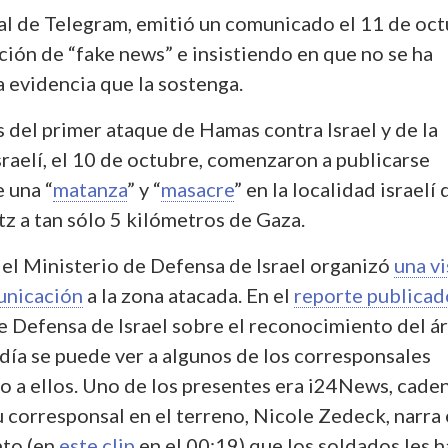
al de Telegram, emitió un comunicado el 11 de oc
ción de “fake news” e insistiendo en que no se ha
 evidencia que la sostenga.
 del primer ataque de Hamas contra Israel y de la
raelí, el 10 de octubre, comenzaron a publicarse
 una “
matanza
” y “
masacre
” en la localidad israelí 
utz a tan sólo 5 kilómetros de Gaza.
,
el Ministerio de Defensa de Israel organizó
una vi
unicación
a la zona atacada. En el
reporte publicad
de Defensa de Israel sobre el reconocimiento del á
día se puede ver a algunos de los corresponsales
o a ellos. Uno de los presentes era i24News, cade
Su corresponsal en el terreno, Nicole Zedeck, narra
to (en
este clip
en el 00:19) que los soldados les 