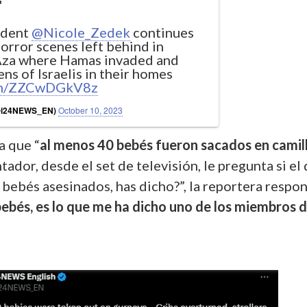
'
ndent
@Nicole_Zedek
continues
horror scenes left behind in
Aza where Hamas invaded and
s of Israelis in their homes
com/ZZCwDGkV8z
(@i24NEWS_EN)
October 10, 2023
a que “
al menos 40 bebés fueron sacados en camil
ador, desde el set de televisión, le pregunta si el
 bebés asesinados, has dicho?”, la reportera respo
bebés, es lo que me ha dicho uno de los miembros d