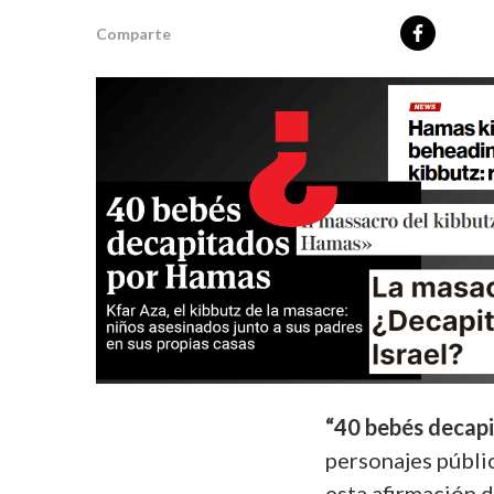
Comparte
“40 bebés decap
personajes públi
esta afirmación d