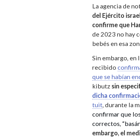
La agencia de not
del Ejército isra
confirme que Ha
de 2023 no hay c
bebés en esa zon
Sin embargo, en 
recibido
confirm
que se habían en
kibutz
sin espec
dicha confirmac
tuit
, durante la 
confirmar que lo
correctos, “basán
embargo, el medi