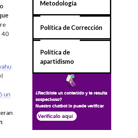
Metodología
ro
 que
bre
Política de Corrección
a 40
Política de
apartidismo
yahu
el
¿Recibiste un contenido y te resulta
ó un
sospechoso?
Nuestro chatbot lo puede verificar
 eran
Verifícalo aquí
n