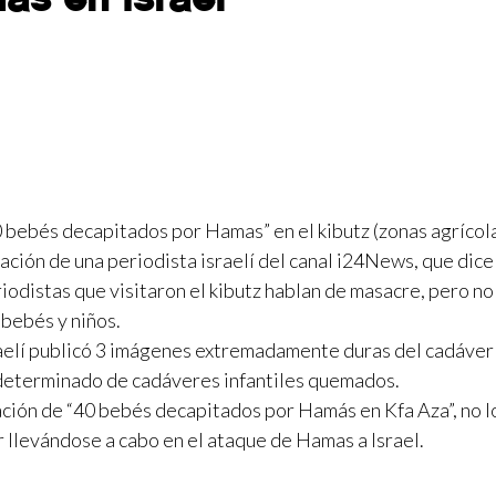
 bebés decapitados por Hamas” en el kibutz (zonas agrícol
mación de una periodista israelí del canal i24News, que dice
iodistas que visitaron el kibutz hablan de masacre, pero no
e bebés y niños.
raelí publicó 3 imágenes extremadamente duras del cadáver
determinado de cadáveres infantiles quemados.
mación de “40 bebés decapitados por Hamás en Kfa Aza”, no l
 llevándose a cabo en el ataque de Hamas a Israel.