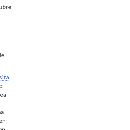
tubre
de
sita
o
rea
na
 en
han