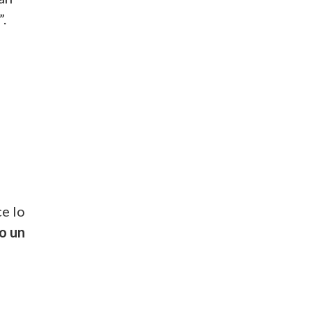
”.
ce lo
ho un