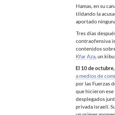
Hamas, en su can
tildando la acusa
aportado ninguna
Tres días después
contraofensiva is
contenidos sobre
Kfar Aza
, un kib
El 10 de octubre
a medios de com
por las Fuerzas 
que hicieron ese 
desplegados junt
privada israelí. 
un primer momen