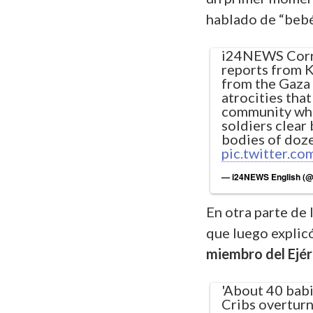
hablado de “bebés
i24NEWS Cor
reports from K
from the Gaza 
atrocities tha
community whi
soldiers clear
bodies of doze
pic.twitter.
— i24NEWS English 
En otra parte de 
que luego explicó
miembro del Ejérc
'About 40 babi
Cribs overturn