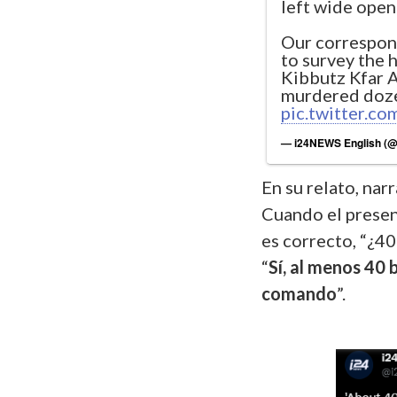
left wide open
Our correspo
to survey the 
Kibbutz Kfar 
murdered dozen
pic.twitter.
— i24NEWS English 
En su relato, narr
Cuando el present
es correcto, “¿40
“
Sí, al menos 40 
comando
”.