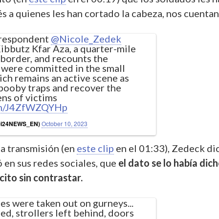
 a quienes les han cortado la cabeza, nos cuentan
respondent
@Nicole_Zedek
ibbutz Kfar Aza, a quarter-mile
border, and recounts the
t were committed in the small
ch remains an active scene as
 booby traps and recover the
ns of victims
com/J4ZfWZQYHp
(@i24NEWS_EN)
October 10, 2023
la transmisión (en
este clip
en el 01:33), Zedeck di
 en sus redes sociales, que
el dato se lo había dic
ito sin contrastar.
es were taken out on gurneys...
ed, strollers left behind, doors