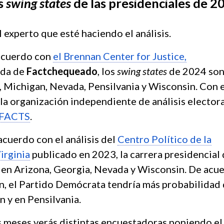
os
swing states
de las presidenciales de 2
experto que esté haciendo el análisis.
 acuerdo con
el Brennan Center for Justice,
ada de
Factchequeado
, los
swing states
de 2024 son
, Michigan, Nevada, Pensilvania y Wisconsin.
Con 
 la organización independiente de análisis elector
 FACTS
.
acuerdo con el análisis del
Centro Político de la
irginia
publicado en 2023, la carrera presidencial
 en Arizona, Georgia, Nevada y Wisconsin. De acu
n, el Partido Demócrata tendría más probabilidad
 y en Pensilvania.
 meses verás distintas encuestadoras poniendo el