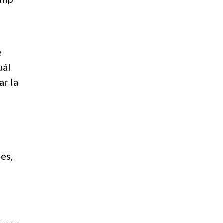
e
uál
ar la
es,