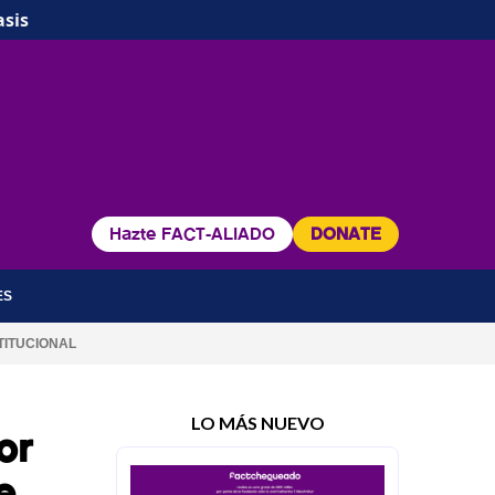
asis
Hazte FACT-ALIADO
DONATE
ES
TITUCIONAL
LO MÁS NUEVO
or
e