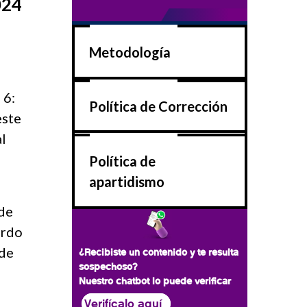
024
Metodología
 6:
Política de Corrección
este
al
Política de
apartidismo
 de
erdo
 de
¿Recibiste un contenido y te resulta
sospechoso?
Nuestro chatbot lo puede verificar
Verifícalo aquí