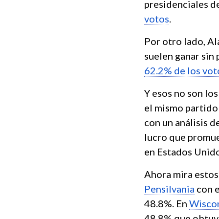
presidenciales d
votos
.
Por otro lado, Al
suelen ganar sin
62.2% de los vot
Y esos no son lo
el mismo partido
con un análisis d
lucro que promue
en Estados Unido
Ahora mira estos
Pensilvania
con e
48.8%. En
Wisco
48.8% que obtuvo