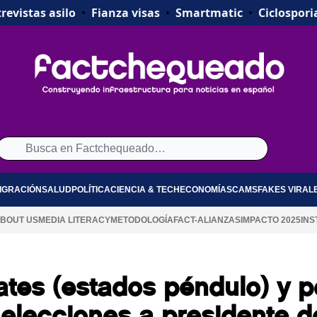
revistas asilo
•
Fianza visas
•
Smartmatic
•
Ciclospori
IGRACIÓN
SALUD
POLÍTICA
CIENCIA & TECH
ECONOMÍA
SCAMS
FAKES VIRAL
BOUT US
MEDIA LITERACY
METODOLOGÍA
FACT-ALIANZAS
IMPACTO 2025
INS
ates (estados péndulo) y p
 elecciones a presidente d