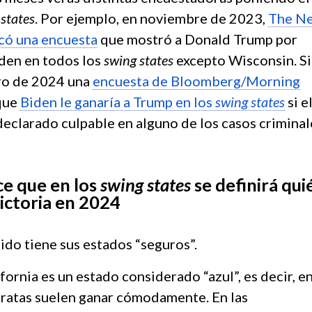
states
. Por ejemplo, en noviembre de 2023,
The N
có una encuesta
que mostró a Donald Trump por
den en todos los
swing states
excepto Wisconsin. S
ro de 2024 una
encuesta de Bloomberg/Morning
que
Biden le ganaría a Trump en los
swing states
si e
declarado culpable en alguno de los casos criminal
ce que en los
swing
states
se definirá qui
victoria en 2024
ido tiene sus estados “seguros”.
fornia es un estado considerado “azul”, es decir, e
ratas suelen ganar cómodamente. En las