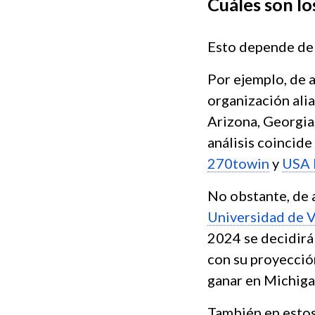
Cuáles son l
Esto depende del 
Por ejemplo, de
organización ali
Arizona, Georgia
análisis coincide
270towin
y
USA
No obstante, de 
Universidad de V
2024 se decidirá
con su proyecció
ganar en Michigan
También en estos