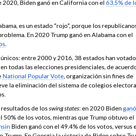
e 2020, Biden ganó en California con el
63.5% de l
abama, es un estado “rojo”, porque los republicano
 problema. En 2020 Trump ganó en Alabama con el
os
.
s únicos: entre 2000 y 2016, 38 estados han votado
 en todas las elecciones presidenciales, de acuerd
e
National Popular Vote
, organización sin fines de
ve la eliminación del sistema de colegios electora
s.
 resultados de los
swing states
: en 2020 Biden
ganó
l 50% de los votos, mientras que Trump obtuvo el
nsin
Biden ganó con el 49.4% de los votos, versus e
 Trump. En Georgia la victoria de Biden sobre Tr