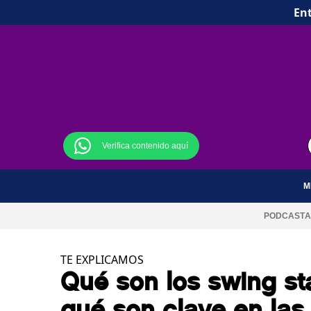
Ent
Verifica contenido aquí
M
PODCAST
A
TE EXPLICAMOS
Qué son los swing st
qué son clave en las