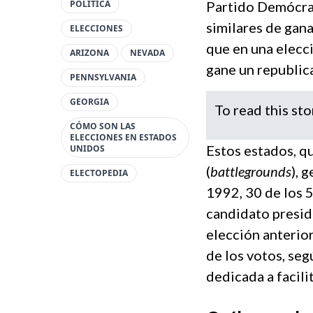
POLÍTICA
Partido Demócra
similares de gana
ELECCIONES
que en una elecc
ARIZONA
NEVADA
gane un republic
PENNSYLVANIA
GEORGIA
To read this sto
CÓMO SON LAS
ELECCIONES EN ESTADOS
Estos estados, q
UNIDOS
(
battlegrounds
), 
ELECTOPEDIA
1992, 30 de los 
candidato preside
elección anterior
de los votos, se
dedicada a facili