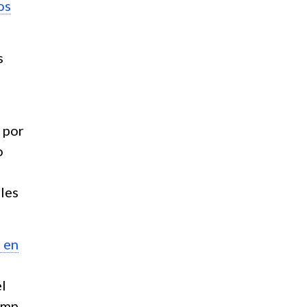
os
s
 por
o
les
 en
l
ump