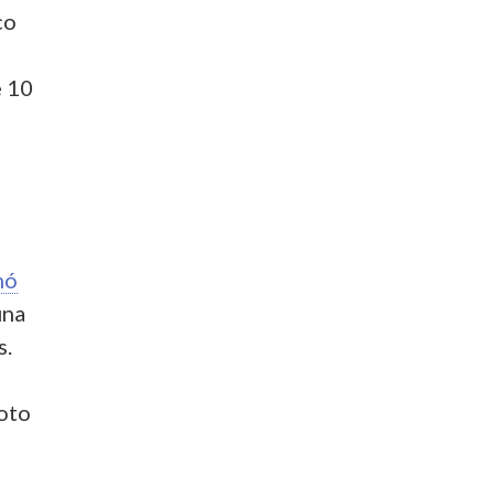
co
e 10
nó
una
s.
voto