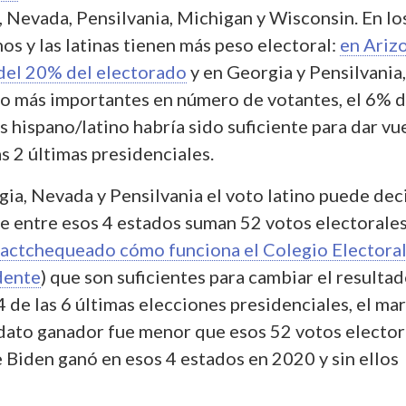
, Nevada, Pensilvania, Michigan y Wisconsin. En lo
nos y las latinas tienen más peso electoral:
en Ariz
del 20% del electorado
y en Georgia y Pensilvania,
o más importantes en número de votantes, el 6% d
 hispano/latino habría sido suficiente para dar vu
as 2 últimas presidenciales.
ia, Nevada y Pensilvania el voto latino puede dec
e entre esos 4 estados suman 52 votos electorales
actchequeado cómo funciona el Colegio Electora
dente
) que son suficientes para cambiar el resulta
4 de las 6 últimas elecciones presidenciales, el ma
idato ganador fue menor que esos 52 votos elector
 Biden ganó en esos 4 estados en 2020 y sin ellos