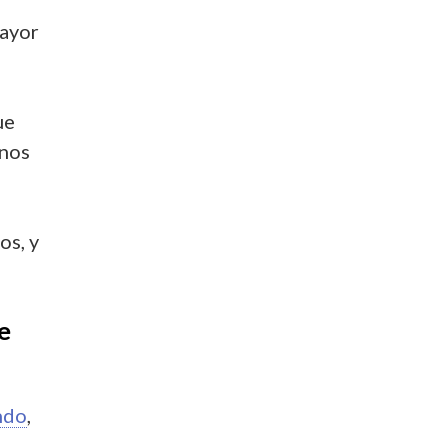
mayor
ue
inos
os, y
e
ndo
,