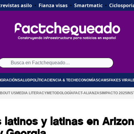
revistas asilo
•
Fianza visas
•
Smartmatic
•
Ciclospori
IGRACIÓN
SALUD
POLÍTICA
CIENCIA & TECH
ECONOMÍA
SCAMS
FAKES VIRAL
BOUT US
MEDIA LITERACY
METODOLOGÍA
FACT-ALIANZAS
IMPACTO 2025
INS
 latinos y latinas en Arizon
y Georgia