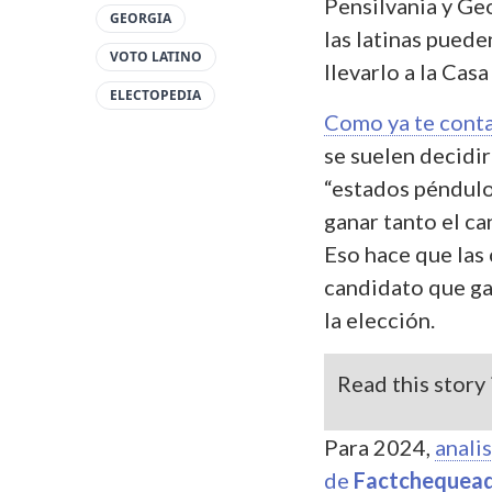
Pensilvania y Geo
GEORGIA
las latinas puede
VOTO LATINO
llevarlo a la Cas
ELECTOPEDIA
Como ya te cont
se suelen decidi
“estados péndulo”
ganar tanto el c
Eso hace que las 
candidato que ga
la elección.
Read this story 
Para 2024,
anali
de
Factchequea