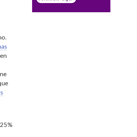
no.
mas
den
ene
que
os
n 25%