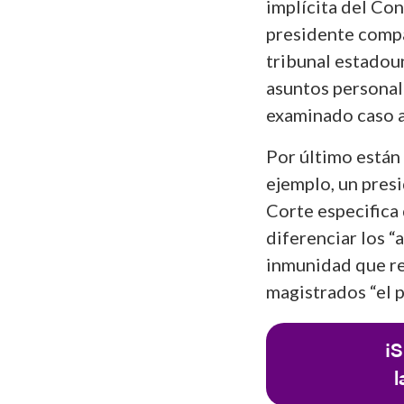
implícita del Co
presidente compa
tribunal estadoun
asuntos personale
examinado caso a
Por último están 
ejemplo, un presi
Corte especifica 
diferenciar los “a
inmunidad que r
magistrados “el 
¡S
l