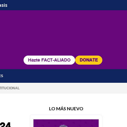
asis
Hazte FACT-ALIADO
DONATE
ES
TITUCIONAL
LO MÁS NUEVO
024