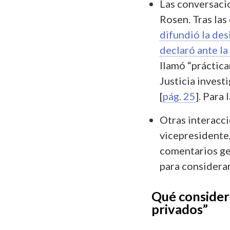
Las conversacio
Rosen. Tras las
difundió la de
declaró ante l
llamó “práctic
Justicia investi
[
pág. 25
]. Para
Otras interacc
vicepresidente,
comentarios ge
para considerar
Qué considera
privados”