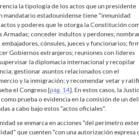
rencia la tipología de los actos que un presidente
Un mandatario estadounidense tiene “inmunidad
 actos y poderes que le otorga la Constitución co
zas Armadas; conceder indultos y perdones; nombrar
, embajadores, cónsules, jueces y funcionarios; fir
cer Gobiernos extranjeros; reuniones con líderes
supervisar la diplomacia internacional y recopilar
ncia; gestionar asuntos relacionados con el
mercio y la inmigración; y recomendar vetar y ratif
ueba el Congreso [
pág. 14
]. En estos casos, la Justi
r como prueba o evidencia en la comisión de un del
adas a cabo bajo estos “actos oficiales”.
nidad se enmarca en acciones “del perímetro exter
lidad” que cuenten “con una autorización expresa 