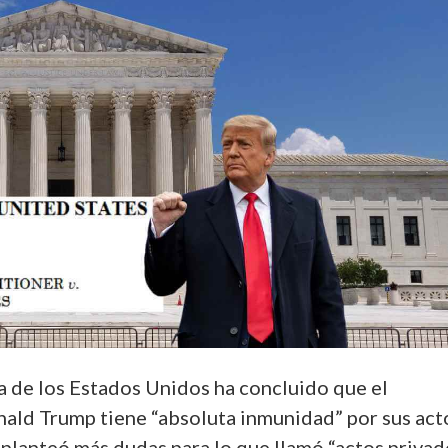
 de los Estados Unidos ha concluido que el
ald Trump tiene “absoluta inmunidad” por sus act
 planteó más dudas para lo que llamó “actos privad