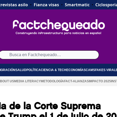
revistas asilo
•
Fianza visas
•
Smartmatic
•
Ciclospori
IGRACIÓN
SALUD
POLÍTICA
CIENCIA & TECH
ECONOMÍA
SCAMS
FAKES VIRAL
BOUT US
MEDIA LITERACY
METODOLOGÍA
FACT-ALIANZAS
IMPACTO 2025
INS
ia de la Corte Suprema
e Trump el 1 de julio de 2