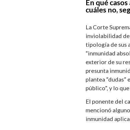
En qué casos 
cuáles no, se
La Corte Suprema
inviolabilidad de
tipología de sus 
“inmunidad absolu
exterior de su re
presunta inmunida
plantea “dudas” 
público”, y lo qu
El ponente del ca
mencionó algunos
inmunidad aplicar