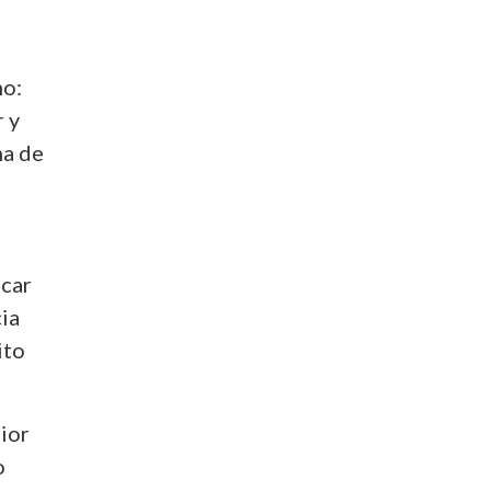
mo:
 y
ma de
icar
cia
ito
ior
o