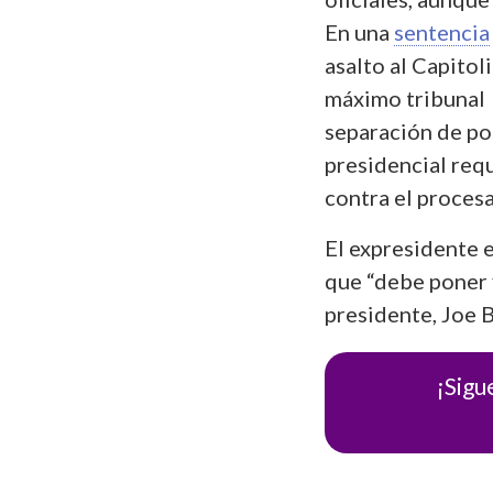
En una
sentencia
asalto al Capitol
máximo tribunal d
separación de po
presidencial req
contra el proces
El expresidente 
que “debe poner f
presidente, Joe 
¡Sigu