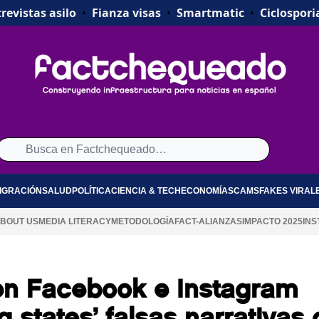
revistas asilo
•
Fianza visas
•
Smartmatic
•
Ciclospori
IGRACIÓN
SALUD
POLÍTICA
CIENCIA & TECH
ECONOMÍA
SCAMS
FAKES VIRAL
BOUT US
MEDIA LITERACY
METODOLOGÍA
FACT-ALIANZAS
IMPACTO 2025
INS
en Facebook e Instagram
g states’ falsas narrativas 