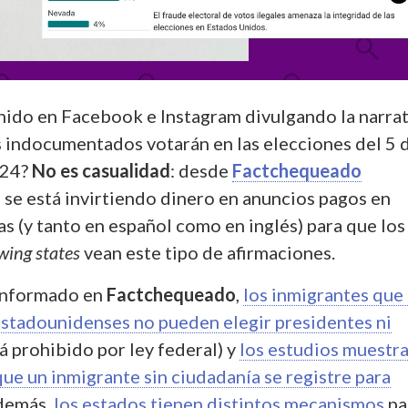
nido en Facebook e Instagram divulgando la narrat
 indocumentados votarán en las elecciones del 5 
024?
No es casualidad
: desde
Factchequeado
se está invirtiendo dinero en anuncios pagos en
s (y tanto en español como en inglés) para que los
wing states
vean este tipo de afirmaciones.
informado en
Factchequeado
,
los inmigrantes que
stadounidenses no pueden elegir presidentes ni
á prohibido por ley federal) y
los estudios muestr
ue un inmigrante sin ciudadanía se registre para
Además,
los estados tienen distintos mecanismos
pa