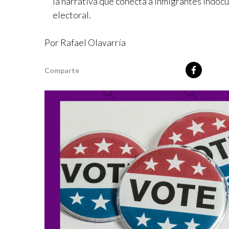
la narrativa que conecta a inmigrantes indoc
electoral.
Por
Rafael Olavarría
Comparte