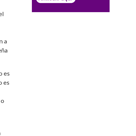
el
n a
eña
o es
o es
lo
a