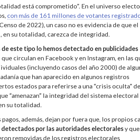
otalidad está comprometido”. En el universo electo
os,
con más de 161 millones de votantes registrad
 Censo de 2022), un caso no es evidencia de que el
, en su totalidad, carezca de integridad.
as de este tipo lo hemos detectado en publicidades
l
que circulan en Facebook y en Instagram, en las q
dividuales (incluyendo casos del año 2000) de algu
dadanía que han aparecido en algunos registros
ertos estados para referirse a una “crisis oculta” d
que “amenazan” la integridad del sistema electoral
n su totalidad.
 pagos, además, dejan por fuera que, los propios c
 detectados por las autoridades electorales
y que
eron removidas de los registros electorales