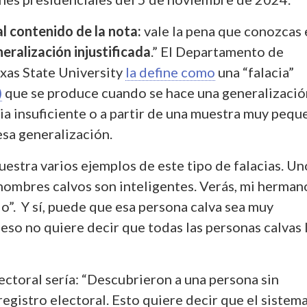
al contenido de la nota:
vale la pena que conozcas 
eralización injustificada
.” El Departamento de
exas State University
la define como
una “falacia”
)
que se produce cuando se hace una generalizació
ia insuficiente o a partir de una muestra muy pequ
esa generalización.
estra varios ejemplos de este tipo de falacias. Un
 hombres calvos son inteligentes. Verás, mi herman
io”. Y sí, puede que esa persona calva sea muy
 eso no quiere decir que todas las personas calvas 
ectoral sería: “Descubrieron a una persona sin
registro electoral. Esto quiere decir que el sistem