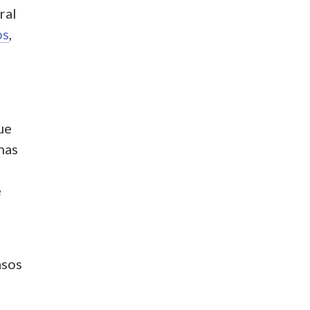
ral
os
,
ue
nas
e
asos