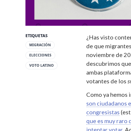
ETIQUETAS
¿Has visto conte
MIGRACIÓN
de que migrantes
noviembre de 2
ELECCIONES
descubrimos que 
VOTO LATINO
ambas plataforma
votantes de los
s
Como ya hemos 
son ciudadanos e
congresistas
(est
que es muy raro q
intentar votar
. 