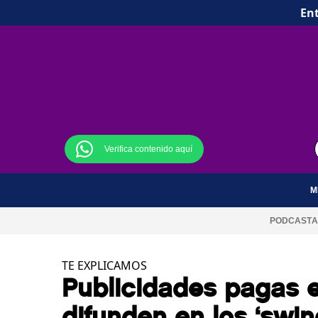
Ent
Verifica contenido aquí
M
PODCAST
A
TE EXPLICAMOS
Publicidades pagas 
difunden en los ‘swin