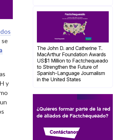
idos
 se
The John D. and Catherine T.
a
MacArthur Foundation Awards
US$1 Million to Factchequeado
to Strengthen the Future of
as
Spanish-Language Journalism
in the United States
IH y
omo
 un
¿Quieres formar parte de la red
os
de aliados de Factchequeado?
Contáctanos