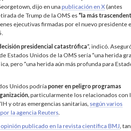
Georgetown, dijo en una
publicación en X
(antes
retirada de Trump de la OMS es
“la más trascendent
enes ejecutivas firmadas por el nuevo presidente e
5.
ecisión presidencial catastrófica
”, indicó. Asegur
 de Estados Unidos de la OMS sería “una herida gr
lica, pero “una herida aún más profunda para Estad
ados Unidos podría
poner en peligro programas
rganización,
particularmente los relacionados con 
VIH y otras emergencias sanitarias,
según varios
 por la agencia Reuters
.
 opinión publicado en la revista científica BMJ
, ta