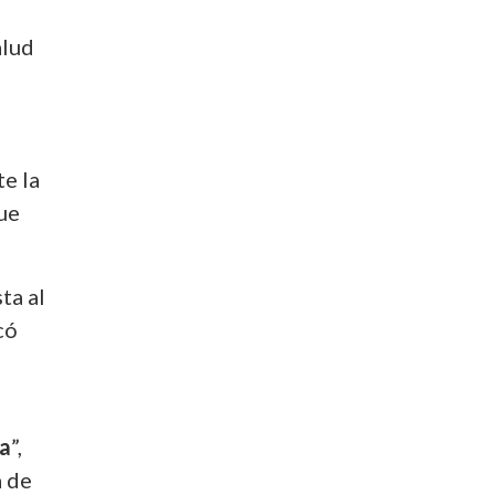
alud
te la
que
ta al
có
na
”,
a de