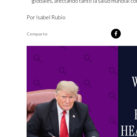
globales, afectando tanto la salud mundial c
Por Isabel Rubio
Comparte