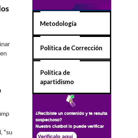
dos
Metodología
inar
Política de Corrección
 en
Política de
apartidismo
a
rump
¿Recibiste un contenido y te resulta
sospechoso?
Nuestro chatbot lo puede verificar
, “su
Verifícalo aquí