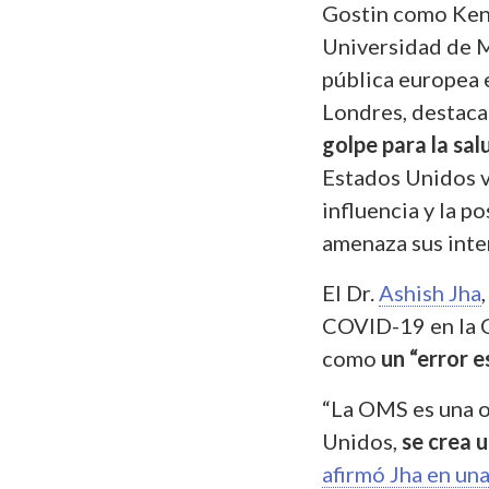
Gostin como Kent
Universidad de M
pública europea 
Londres, destaca
golpe para la sal
Estados Unidos vu
influencia y la p
amenaza sus inter
El Dr.
Ashish Jha
COVID-19 en la C
como
un “error e
“La OMS es una or
Unidos,
se crea u
afirmó Jha en un