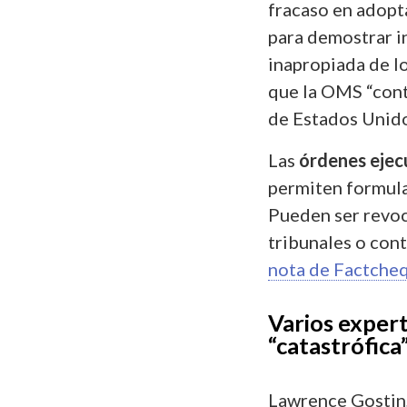
fracaso en adopt
para demostrar in
inapropiada de 
que la OMS “cont
de Estados Unido
Las
órdenes ejec
permiten formula
Pueden ser revoc
tribunales o con
nota de Factche
Varios expert
“catastrófica
Lawrence Gostin,