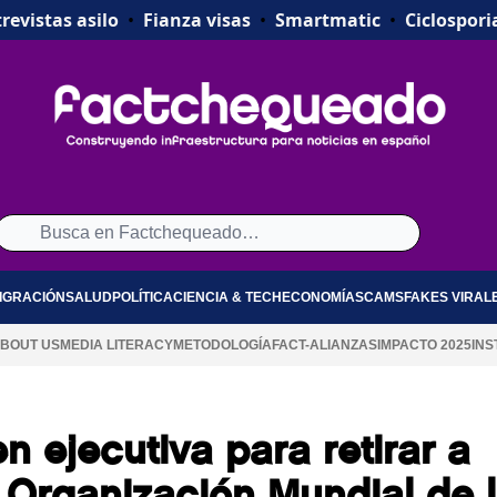
revistas asilo
•
Fianza visas
•
Smartmatic
•
Ciclospori
IGRACIÓN
SALUD
POLÍTICA
CIENCIA & TECH
ECONOMÍA
SCAMS
FAKES VIRAL
BOUT US
MEDIA LITERACY
METODOLOGÍA
FACT-ALIANZAS
IMPACTO 2025
INS
 ejecutiva para retirar a
 Organización Mundial de 