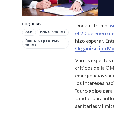
ETIQUETAS
Donald Trump
as
OMS
DONALD TRUMP
el 20 de enero d
hizo esperar. Ent
ÓRDENES EJECUTIVAS
TRUMP
Organización Mun
Varios expertos 
críticos de la OM
emergencias sani
los intereses nac
“duro golpe para 
Unidos para influ
sanitarias y limi