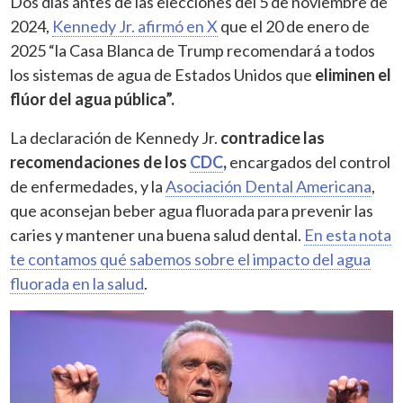
Dos días antes de las elecciones del 5 de noviembre de
2024,
Kennedy Jr. afirmó en X
que el 20 de enero de
2025 “la Casa Blanca de Trump recomendará a todos
los sistemas de agua de Estados Unidos que
eliminen el
flúor del agua pública”.
La declaración de Kennedy Jr.
contradice las
recomendaciones de los
CDC
,
encargados del control
de enfermedades, y la
Asociación Dental Americana
,
que aconsejan beber agua fluorada para prevenir las
caries y mantener una buena salud dental.
En esta nota
te contamos qué sabemos sobre el impacto del agua
fluorada en la salud
.