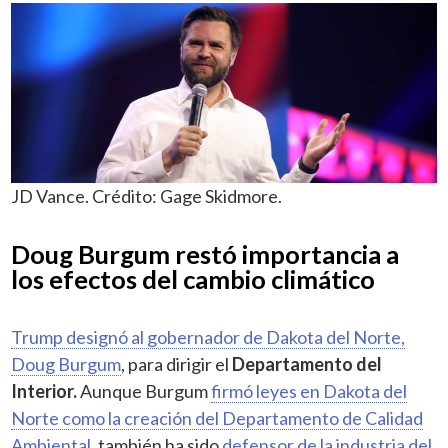
JD Vance. Crédito: Gage Skidmore.
Doug Burgum restó importancia a
los efectos del cambio climático
Trump designó al gobernador de Dakota del Norte,
Doug Burgum
, para dirigir el
Departamento del
Interior.
Aunque Burgum
firmó leyes en Dakota del
Norte como la creación del Departamento de Calidad
Ambiental
, también ha sido
defensor de la industria del