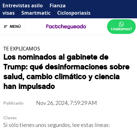
Entrevistas asilo
•
Fianza
visas
•
Smartmatic
•
Ciclosporiasis
MENÚ
¿Hablamos?
TE EXPLICAMOS
Los nominados al gabinete de
Trump: qué desinformaciones sobre
salud, cambio climático y ciencia
han impulsado
Nov 26, 2024, 7:59:29 AM
Publicado
Claves
Si sólo tienes unos segundos, lee estas líneas: