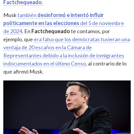
Factchequeado
.
Musk
también
desinformó e intentó influir
políticamente en las elecciones
del 5 de noviembre
de 2024
. En
Factchequeado
te contamos, por
ejemplo, que
era falso que los demócratas tuvieran una
ventaja de 20 escaños en la Cámara de
Representantes debido a la inclusión de inmigrantes
indocumentados en el último Censo
, al contrario de lo
que afirmó Musk.