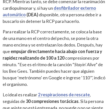
RCP. Mientras tanto, se debe comenzar la reanimación
cardiopulmonar y, si hay un
desfibrilador externo
automático
(DEA)
disponible, otra persona debe ir a
buscarlo sin detener la RCP para hacerlo.
Para realizar la RCP correctamente, se coloca la base
de una mano en el centro del pecho, se pone la otra
mano encima y se entrelazan los dedos. Después, hay
que
empujar directamente hacia abajo con fuerza y
rapidez realizando de 100 a 120
compresiones por
minuto. “Ese es el ritmo de la canción “
Stayin' Alive
” de
los Bee Gees. También puedes hacer que alguien
busque ‘metrónomo’ en Google e ingrese ‘110’”, indicó
el organismo.
Lo ideal es realizar
2 respiraciones de rescate
,
seguidas de
30 compresiones torácicas
. Si la persona
que asiste no está entrenada, no puede o no se siente