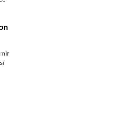
 on
imir
sí