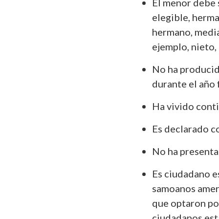
El menor debe se
elegible, herm
hermano, media
ejemplo, nieto, 
No ha producid
durante el año f
Ha vivido conti
Es declarado c
No ha presenta
Es ciudadano e
samoanos americ
que optaron po
ciudadanos est