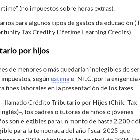
rtime” (no impuestos sobre horas extras).
arios para algunos tipos de gastos de educación (
tunity Tax Credit y Lifetime Learning Credits).
tario por hijos
nes de menores o más quedarían inelegibles de ser
 impuestos, según
estima
el NILC, por la exigencia
a fines laborales en la presentación de los taxes.
 –llamado Crédito Tributario por Hijos (Child Tax
inglés)–, los padres o tutores de niños o jóvenes
os son elegibles para un monto de hasta 2,200 dó
gible para la temporada del año fiscal 2025 que
nero de 2026 y finaliza el 15 de abril de 2026. P