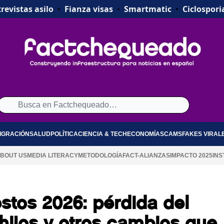
revistas asilo
•
Fianza visas
•
Smartmatic
•
Ciclospori
IGRACIÓN
SALUD
POLÍTICA
CIENCIA & TECH
ECONOMÍA
SCAMS
FAKES VIRAL
BOUT US
MEDIA LITERACY
METODOLOGÍA
FACT-ALIANZAS
IMPACTO 2025
INS
tos 2026: pérdida del
r hijos y otros cambios que