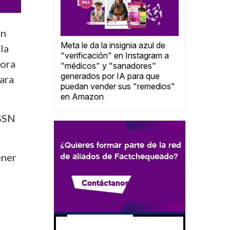
an
Meta le da la insignia azul de
la
"verificación" en Instagram a
hora
"médicos" y "sanadores"
generados por IA para que
ara
puedan vender sus "remedios"
en Amazon
 SSN
¿Quieres formar parte de la red
ener
de aliados de Factchequeado?
Contáctanos