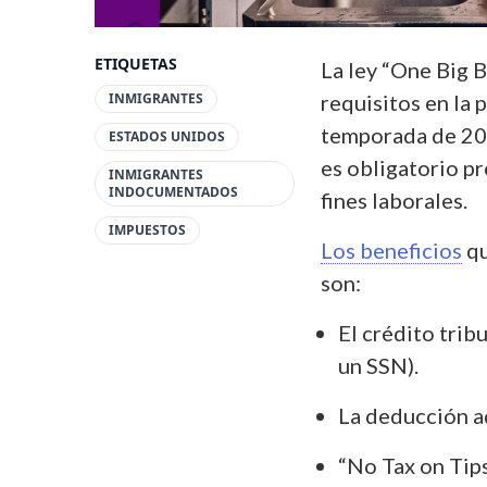
ETIQUETAS
La ley “One Big 
INMIGRANTES
requisitos en la
temporada de 202
ESTADOS UNIDOS
es obligatorio p
INMIGRANTES
INDOCUMENTADOS
fines laborales.
IMPUESTOS
Los beneficios
qu
son:
El crédito trib
un SSN).
La deducción a
“No Tax on Tips