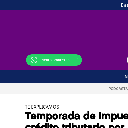
Ent
Verifica contenido aquí
M
PODCAST
A
TE EXPLICAMOS
Temporada de impues
crédito tributario po