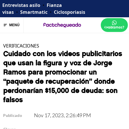
Entrevistas asilo
•
Fianza
visas
•
Smartmatic
•
Ciclosporiasis
MENÚ
¿Hablamos?
VERIFICACIONES
Cuidado con los videos publicitarios
que usan la figura y voz de Jorge
Ramos para promocionar un
“paquete de recuperación” donde
perdonarían $15,000 de deuda: son
falsos
Nov 17, 2023, 2:26:49 PM
Publicado