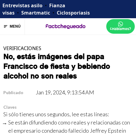
Entrevistas asilo
•
Fianza
visas
•
Smartmatic
•
Ciclosporiasis
MENÚ
¿Hablamos?
VERIFICACIONES
No, estás imágenes del papa
Francisco de fiesta y bebiendo
alcohol no son reales
Jan 19, 2024, 9:13:54 AM
Publicado
Claves
Si sólo tienes unos segundos, lee estas líneas:
Se están difundiendo como reales y relacionadas con
el empresario condenado fallecido Jeffrey Epstein