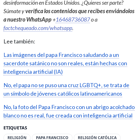
desinformación en Estados Unidos. ¿Quieres ser parte?
Súmate y
verifica los contenidos que recibes enviándolos
a nuestro WhatsApp
+
16468736087
o a
factchequeado.com/whatsapp
.
Lee también:
Las imágenes del papa Fr
ancisco saludando a un
sacerd
ote satánico no son reales, están hechas con
inteligencia artificial (IA)
No, el papa no se puso una cruz LGBTQ+, se trata de
un símbolo de jóvenes católicos latinoamericanos
No, la foto del Papa Francisco con un abrigo acolchado
blanco no es real, fue creada con inteligencia artificial
ETIQUETAS
RELIGIÓN
PAPA FRANCISCO
RELIGIÓN CATÓLICA