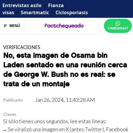
Entrevistas asilo
•
Fianza
visas
•
Smartmatic
•
Ciclosporiasis
MENÚ
¿Hablamos?
VERIFICACIONES
No, esta imagen de Osama bin
Laden sentado en una reunión cerca
de George W. Bush no es real: se
trata de un montaje
Jan 26, 2024, 11:43:28 AM
Publicado
Claves
Si sólo tienes unos segundos, lee estas líneas:
Se viralizó una imagen en X (antes Twitter), Facebook