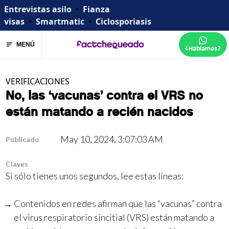
Entrevistas asilo
•
Fianza
visas
•
Smartmatic
•
Ciclosporiasis
MENÚ
¿Hablamos?
VERIFICACIONES
No, las ‘vacunas’ contra el VRS no
están matando a recién nacidos
May 10, 2024, 3:07:03 AM
Publicado
Claves
Si sólo tienes unos segundos, lee estas líneas:
Contenidos en redes afirman que las “vacunas” contra
el virus respiratorio sincitial (VRS) están matando a