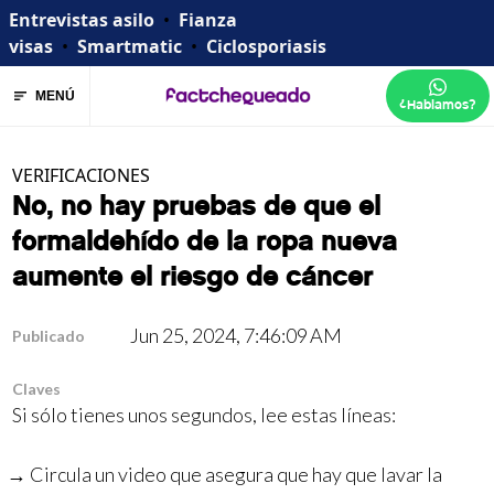
Entrevistas asilo
•
Fianza
visas
•
Smartmatic
•
Ciclosporiasis
MENÚ
¿Hablamos?
VERIFICACIONES
No, no hay pruebas de que el
formaldehído de la ropa nueva
aumente el riesgo de cáncer
Jun 25, 2024, 7:46:09 AM
Publicado
Claves
Si sólo tienes unos segundos, lee estas líneas:
Circula un video que asegura que hay que lavar la