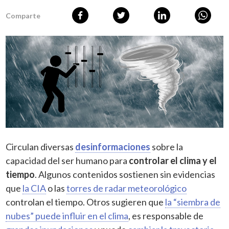
Comparte
Circulan diversas
desinformaciones
sobre la
capacidad del ser humano para
controlar el clima y el
tiempo
. Algunos contenidos sostienen sin evidencias
que
la CIA
o las
torres de radar meteorológico
controlan el tiempo. Otros sugieren que
la “siembra de
nubes” puede influir en el clima
, es responsable de