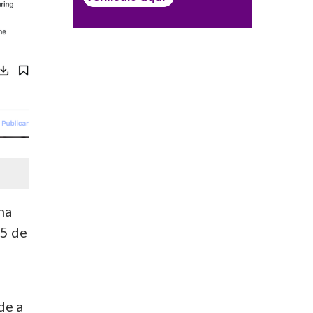
na
25 de
de a