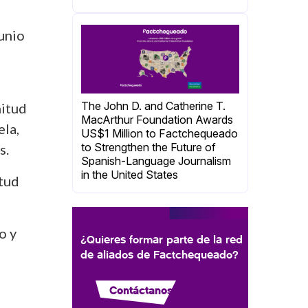
junio
The John D. and Catherine T.
nitud
MacArthur Foundation Awards
ela,
US$1 Million to Factchequeado
to Strengthen the Future of
s.
Spanish-Language Journalism
in the United States
tud
o y
¿Quieres formar parte de la red
de aliados de Factchequeado?
Contáctanos