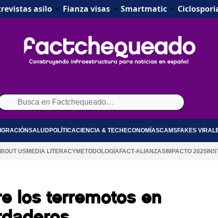
revistas asilo
•
Fianza visas
•
Smartmatic
•
Ciclospori
IGRACIÓN
SALUD
POLÍTICA
CIENCIA & TECH
ECONOMÍA
SCAMS
FAKES VIRAL
BOUT US
MEDIA LITERACY
METODOLOGÍA
FACT-ALIANZAS
IMPACTO 2025
INS
re los terremotos en
rdaderos