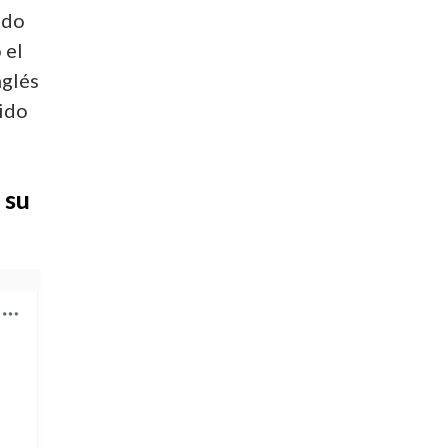
ado
 el
nglés
lido
 su