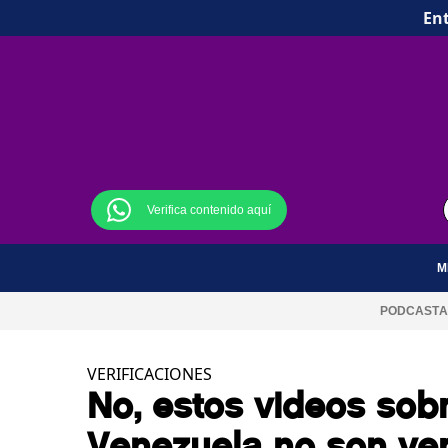
Ent
Verifica contenido aquí
M
PODCAST
A
VERIFICACIONES
No, estos videos sob
Venezuela no son ve