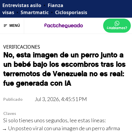
Entrevistas asilo
•
Fianza
visas
•
Smartmatic
•
Ciclosporiasis
MENÚ
¿Hablamos?
VERIFICACIONES
No, esta imagen de un perro junto a
un bebé bajo los escombros tras los
terremotos de Venezuela no es real:
fue generada con IA
Jul 3, 2026, 4:45:51 PM
Publicado
Claves
Si solo tienes unos segundos, lee estas líneas:
Un posteo viral con una imagen de un perro afirma