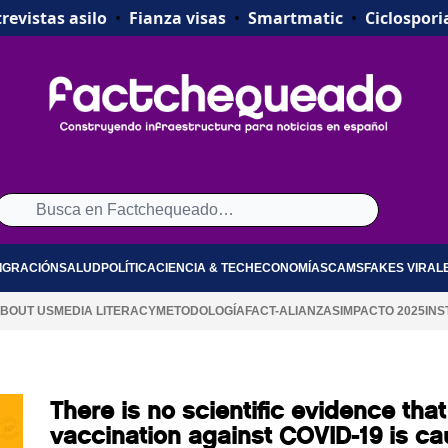
revistas asilo
•
Fianza visas
•
Smartmatic
•
Ciclospori
IGRACIÓN
SALUD
POLÍTICA
CIENCIA & TECH
ECONOMÍA
SCAMS
FAKES VIRAL
BOUT US
MEDIA LITERACY
METODOLOGÍA
FACT-ALIANZAS
IMPACTO 2025
INS
There is no scientific evidence that
vaccination against COVID-19 is ca