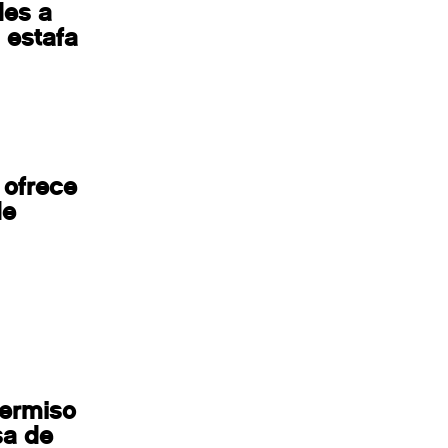
des a
 estafa
 ofrece
de
permiso
sa de