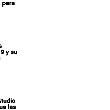
 para
s
9 y su
s
studio
ue las