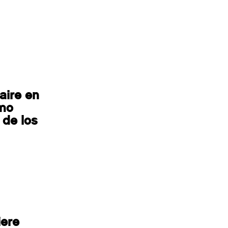
aire en
ómo
 de los
iere