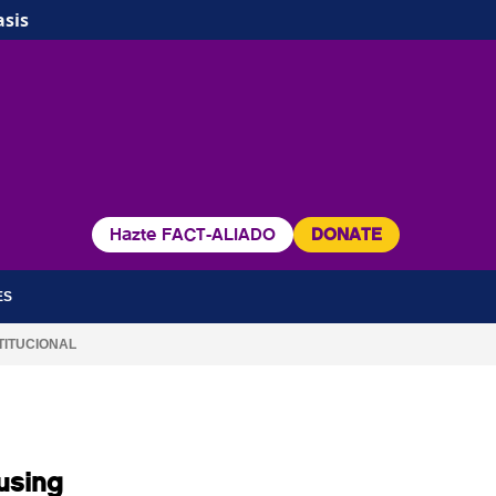
asis
Hazte FACT-ALIADO
DONATE
ES
TITUCIONAL
using