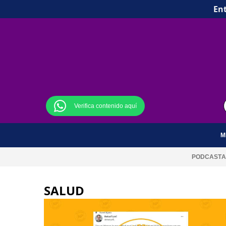
Ent
Verifica contenido aquí
M
PODCAST
A
SALUD