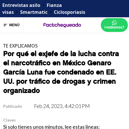
Entrevistas asilo
•
Fianza
visas
•
Smartmatic
•
Ciclosporiasis
MENÚ
¿Hablamos?
TE EXPLICAMOS
Por qué el exjefe de la lucha contra
el narcotráfico en México Genaro
García Luna fue condenado en EE.
UU. por tráfico de drogas y crimen
organizado
Feb 24, 2023, 4:42:01 PM
Publicado
Claves
Si solo tienes unos minutos, lee estas líneas: