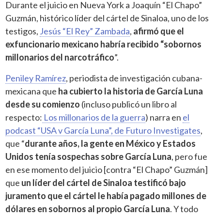
Durante el juicio en Nueva York a Joaquín “El Chapo”
Guzmán, histórico líder del cártel de Sinaloa, uno de los
testigos,
Jesús “El Rey” Zambada
,
afirmó que el
exfuncionario mexicano habría recibido “sobornos
millonarios del narcotráfico
”.
Peniley Ramírez
, periodista de investigación cubana-
mexicana que
ha cubierto la historia de García Luna
desde su comienzo
(incluso publicó un libro al
respecto:
Los millonarios de la guerra
) narra en
el
podcast “USA v García Luna”, de Futuro Investigates
,
que “
durante años, la gente en México y Estados
Unidos tenía sospechas sobre García Luna
, pero fue
en ese momento del juicio [contra “El Chapo” Guzmán]
que
un líder del cártel de Sinaloa testificó bajo
juramento que el cártel le había pagado millones de
dólares en sobornos al propio García Luna
. Y todo