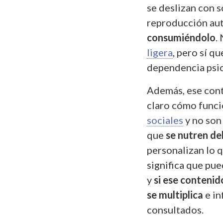
se deslizan con 
reproducción au
consumiéndolo
.
ligera
, pero sí q
dependencia psic
Además, ese con
claro cómo funci
sociales
y no so
que
se nutren d
personalizan lo q
significa que pue
y
si ese conteni
se multiplica
e in
consultados.