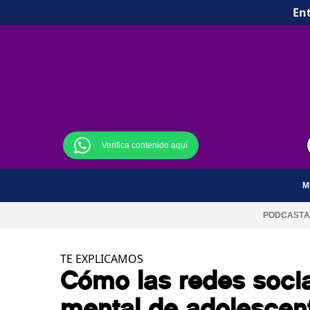
Ent
Verifica contenido aquí
M
PODCAST
A
TE EXPLICAMOS
Cómo las redes socia
mental de adolescen