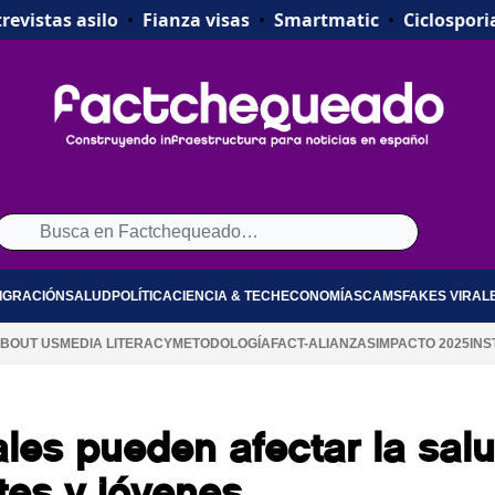
revistas asilo
•
Fianza visas
•
Smartmatic
•
Ciclospori
IGRACIÓN
SALUD
POLÍTICA
CIENCIA & TECH
ECONOMÍA
SCAMS
FAKES VIRAL
BOUT US
MEDIA LITERACY
METODOLOGÍA
FACT-ALIANZAS
IMPACTO 2025
INS
les pueden afectar la sal
tes y jóvenes