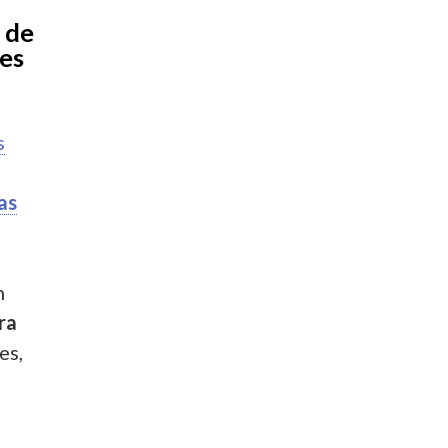
 de
nes
s
as
o
n
ra
es,