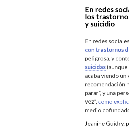
En redes soci
los trastorno
y suicidio
En redes sociale
con
trastornos d
peligrosa, y con
suicidas
(aunque 
acaba viendo un 
recomendación ha
parar”, y una pe
vez
”,
como explicó
medio cofundad
Jeanine Guidry, p