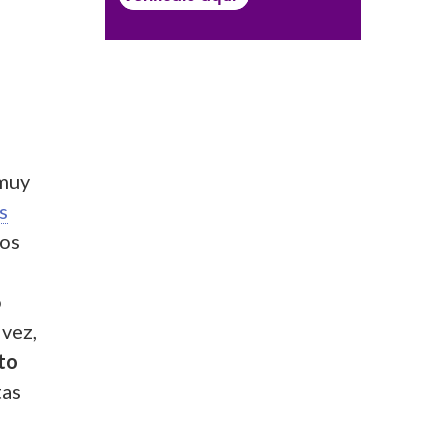
 muy
s
mos
o
 vez,
to
tas