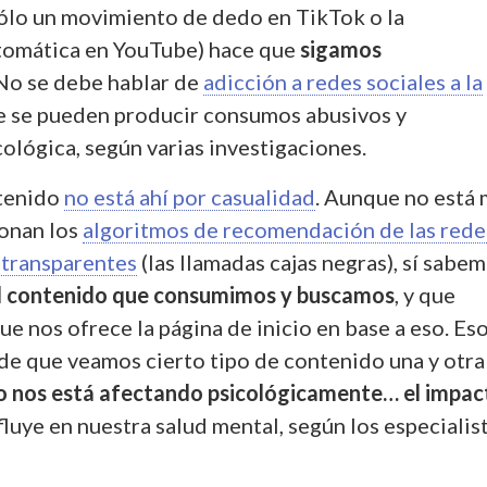
sólo un movimiento de dedo en TikTok o la
tomática en YouTube) hace que
sigamos
 No se debe hablar de
adicción a redes sociales a la
ue se pueden producir consumos abusivos y
ológica, según varias investigaciones.
tenido
no está ahí por casualidad
. Aunque no está
onan los
algoritmos de recomendación de las rede
n
transparentes
(las llamadas cajas negras), sí sabe
el contenido que consumimos y buscamos
, y que
ue nos ofrece la página de inicio en base a eso. Es
de que veamos cierto tipo de contenido una y otra
do nos está afectando psicológicamente… el impac
fluye en nuestra salud mental, según los especialis