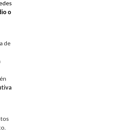
redes
dio o
ía de
n
ién
utiva
stos
co.