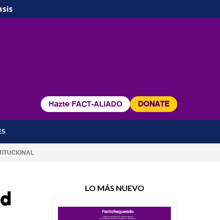
asis
Hazte FACT-ALIADO
DONATE
ES
TITUCIONAL
LO MÁS NUEVO
ud