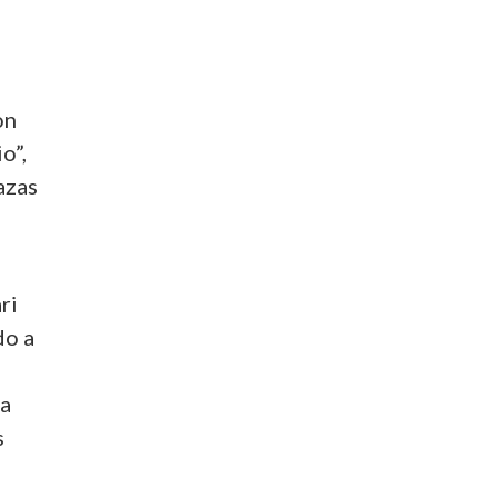
on
o”,
azas
ri
do a
la
s