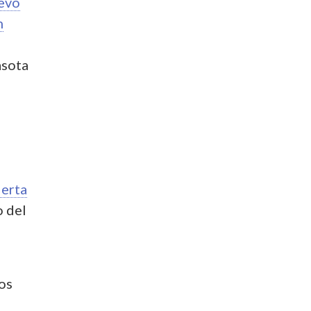
uevo
h
asota
lerta
o del
os