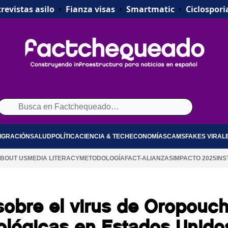
revistas asilo
•
Fianza visas
•
Smartmatic
•
Ciclospori
IGRACIÓN
SALUD
POLÍTICA
CIENCIA & TECH
ECONOMÍA
SCAMS
FAKES VIRAL
BOUT US
MEDIA LITERACY
METODOLOGÍA
FACT-ALIANZAS
IMPACTO 2025
INS
sobre el virus de Oropouc
iológicas en Estados Unido