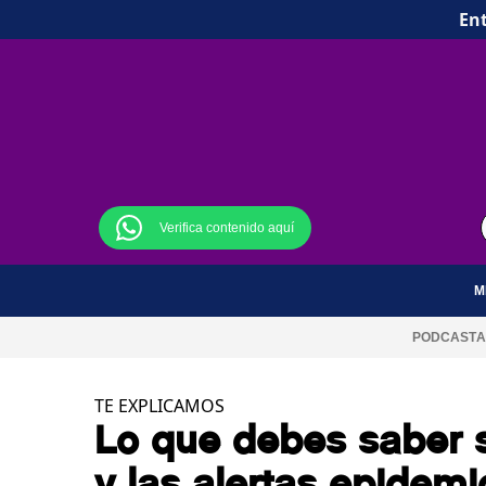
Ent
Verifica contenido aquí
M
PODCAST
A
TE EXPLICAMOS
Lo que debes saber 
y las alertas epidem