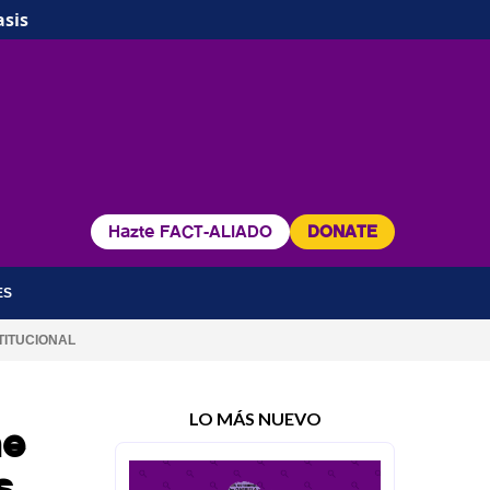
asis
Hazte FACT-ALIADO
DONATE
ES
TITUCIONAL
LO MÁS NUEVO
he
s