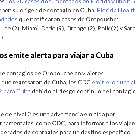
os,
los 20 casos documentados en Florida y uno n
enen su origen de contagio en Cuba.
Florida Healt
ondados
que notificaron casos de Oropouche:
 Lee (2), Miami-Dade (9), Orange (2), Polk (2) y Sar
1).
s emite alerta para viajar a Cuba
de contagios de Oropouche en viajeros
 que regresaron de Cuba, los CDC
emitieron una a
 2 para Cuba
debido al riesgo continuo del contagi
je de nivel 2 es una advertencia emitida por
namentales, como CDC, para informar a los viajer
derados de contagios para un destino específico.