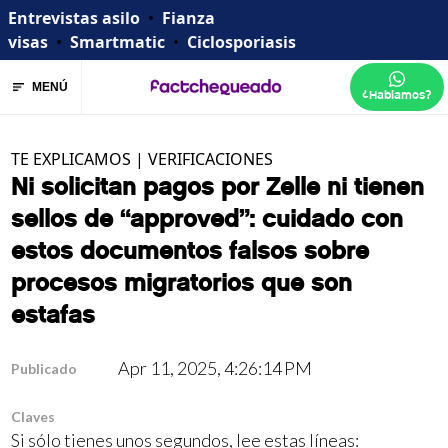
Entrevistas asilo
•
Fianza
visas
•
Smartmatic
•
Ciclosporiasis
MENÚ
¿Hablamos?
TE EXPLICAMOS
|
VERIFICACIONES
Ni solicitan pagos por Zelle ni tienen
sellos de “approved”: cuidado con
estos documentos falsos sobre
procesos migratorios que son
estafas
Apr 11, 2025, 4:26:14 PM
Publicado
Claves
Si sólo tienes unos segundos, lee estas líneas: