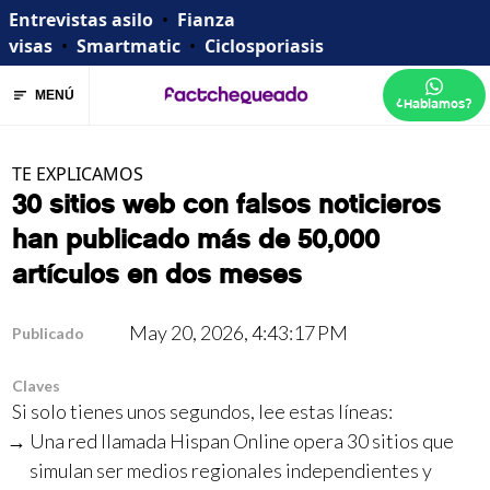
Entrevistas asilo
•
Fianza
visas
•
Smartmatic
•
Ciclosporiasis
MENÚ
¿Hablamos?
TE EXPLICAMOS
30 sitios web con falsos noticieros
han publicado más de 50,000
artículos en dos meses
May 20, 2026, 4:43:17 PM
Publicado
Claves
Si solo tienes unos segundos, lee estas líneas:
Una red llamada Hispan Online opera 30 sitios que
simulan ser medios regionales independientes y