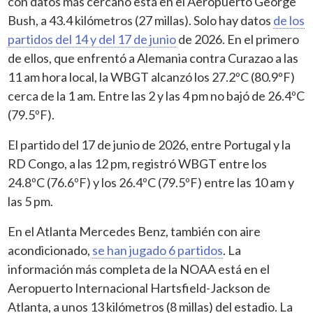
con datos más cercano está en el Aeropuerto George
Bush, a 43.4 kilómetros (27 millas). Solo hay datos
de los
partidos del 14 y del 17 de junio
de 2026. En el primero
de ellos, que enfrentó a Alemania contra Curazao a las
11 am hora local, la WBGT alcanzó los 27.2ºC (80.9ºF)
cerca de la 1 am. Entre las 2 y las 4 pm no bajó de 26.4ºC
(79.5ºF).
El partido del 17 de junio de 2026, entre Portugal y la
RD Congo, a las 12 pm, registró WBGT entre los
24.8ºC (76.6ºF) y los 26.4ºC (79.5ºF) entre las 10 am y
las 5 pm.
En el Atlanta Mercedes Benz, también con aire
acondicionado,
se han jugado 6 partidos
. La
información más completa de la NOAA está en el
Aeropuerto Internacional Hartsfield-Jackson de
Atlanta, a unos 13 kilómetros (8 millas) del estadio. La