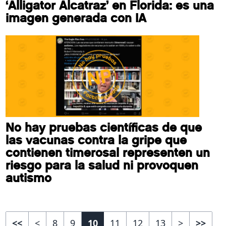
‘Alligator Alcatraz’ en Florida: es una
imagen generada con IA
No hay pruebas científicas de que
las vacunas contra la gripe que
contienen timerosal representen un
riesgo para la salud ni provoquen
autismo
<<
<
8
9
10
11
12
13
>
>>