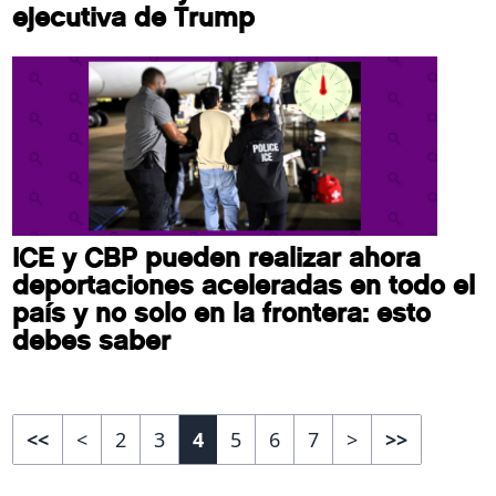
ejecutiva de Trump
ICE y CBP pueden realizar ahora
deportaciones aceleradas en todo el
país y no solo en la frontera: esto
debes saber
<<
<
2
3
4
5
6
7
>
>>