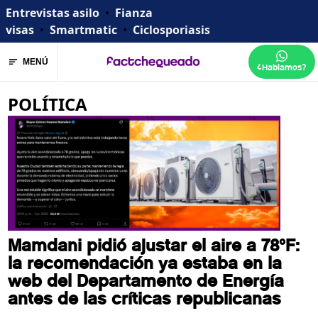
Entrevistas asilo
•
Fianza
visas
•
Smartmatic
•
Ciclosporiasis
MENÚ
¿Hablamos?
POLÍTICA
Mamdani pidió ajustar el aire a 78°F:
la recomendación ya estaba en la
web del Departamento de Energía
antes de las críticas republicanas