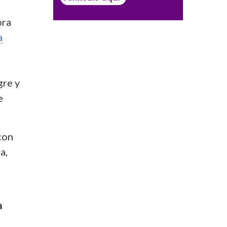
ora
a
gre y
e
con
a,
a
l