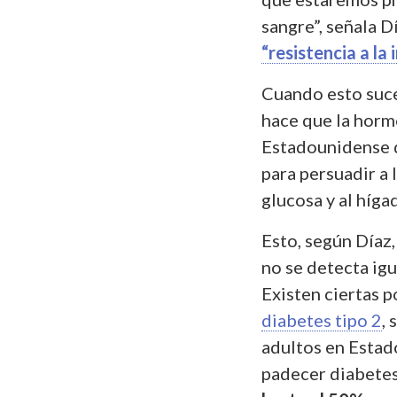
sangre”, señala D
“resistencia a la 
Cuando esto suc
hace que la hor
Estadounidense d
para persuadir a 
glucosa y al híg
Esto, según Díaz,
no se detecta igu
Existen ciertas 
diabetes tipo 2
,
adultos en Estad
padecer diabetes 