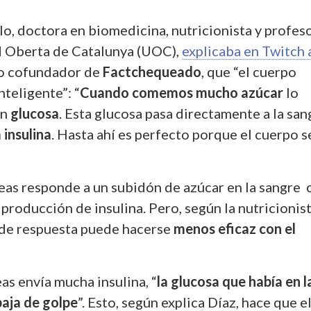
lo, doctora en biomedicina, nutricionista y profes
d Oberta de Catalunya (UOC),
explicaba en Twitch 
io cofundador de
Factchequeado
, que “el cuerpo
teligente”: “
Cuando comemos mucho azúcar
lo
en
glucosa
. Esta glucosa pasa directamente a la san
 insulina
. Hasta ahí es perfecto porque el cuerpo s
reas responde a un subidón de azúcar en la sangre 
producción de insulina. Pero, según la nutricionist
de respuesta puede hacerse
menos eficaz con el
as envía mucha insulina, “
la glucosa que había en l
aja de golpe
”. Esto, según explica Díaz, hace que e