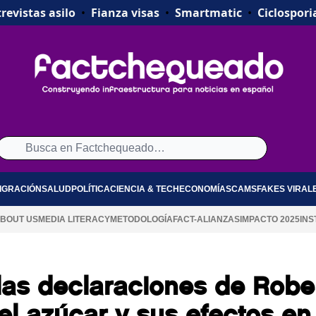
revistas asilo
•
Fianza visas
•
Smartmatic
•
Ciclospori
IGRACIÓN
SALUD
POLÍTICA
CIENCIA & TECH
ECONOMÍA
SCAMS
FAKES VIRAL
BOUT US
MEDIA LITERACY
METODOLOGÍA
FACT-ALIANZAS
IMPACTO 2025
INS
as declaraciones de Robe
el azúcar y sus efectos en