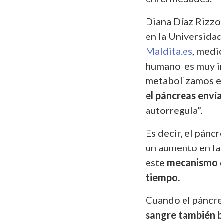
Diana Díaz Rizzo
en la Universida
Maldita.es
, med
humano es muy in
metabolizamos 
el páncreas envía
autorregula”.
Es decir, el pánc
un aumento en la 
este
mecanismo
tiempo.
Cuando el páncre
sangre también b