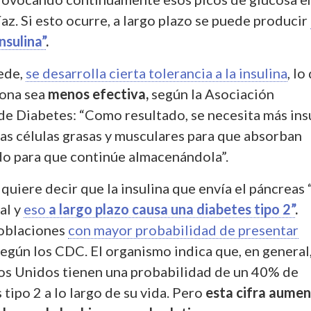
íaz. Si esto ocurre, a largo plazo se puede producir
insulina”
.
ede,
se desarrolla cierta tolerancia a la insulina
, lo
mona sea
menos efectiva,
según la Asociación
e Diabetes: “Como resultado, se necesita más ins
las células grasas y musculares para que absorban
ado para que continúe almacenándola”.
 quiere decir que la insulina que envía el páncreas 
al y
eso
a largo plazo causa una diabetes tipo 2”
.
poblaciones
con mayor probabilidad de presentar
 según los CDC. El organismo indica que, en general,
os Unidos tienen una probabilidad de un 40% de
tipo 2 a lo largo de su vida. Pero
esta cifra aume