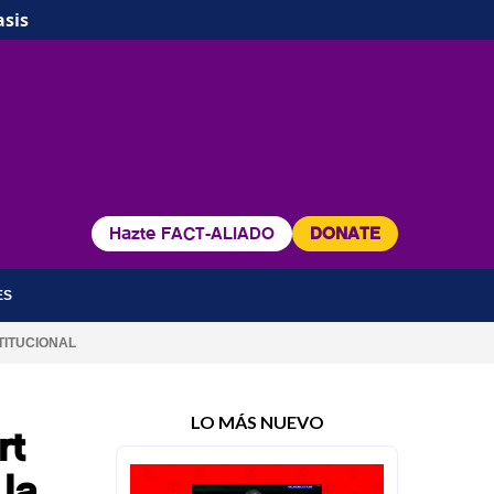
asis
Hazte FACT-ALIADO
DONATE
ES
TITUCIONAL
LO MÁS NUEVO
rt
 la