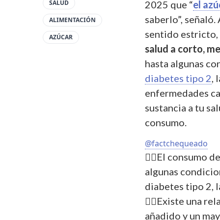
SALUD
2025 que “
el az
saberlo”, señaló
ALIMENTACIÓN
sentido estricto
AZÚCAR
salud a corto, m
hasta algunas co
diabetes tipo 2
, 
enfermedades car
sustancia a tu sa
consumo.
@factchequeado
👉🏽El consumo d
algunas condicio
diabetes tipo 2,
👉🏽Existe una re
añadido y un may