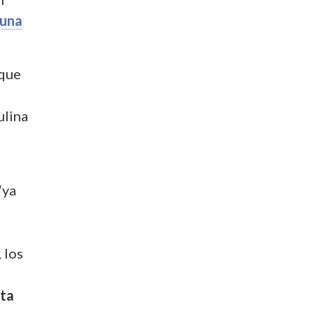
una
 que
ulina
“ya
 los
nta