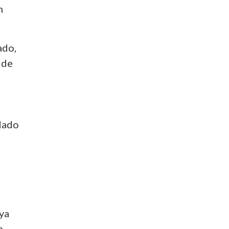
n
ado,
 de
dado
ya
n