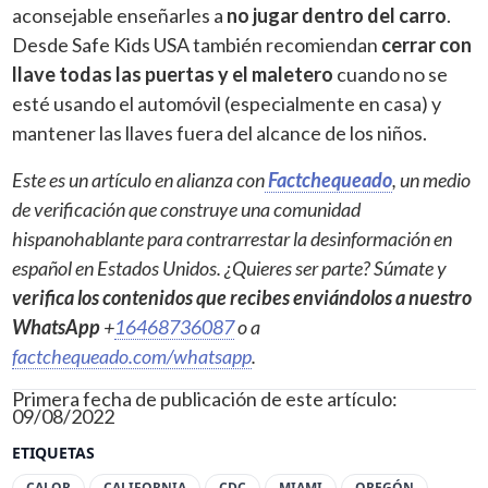
aconsejable enseñarles a
no jugar dentro del carro
.
Desde Safe Kids USA también recomiendan
cerrar con
llave todas las puertas y el maletero
cuando no se
esté usando el automóvil (especialmente en casa) y
mantener las llaves fuera del alcance de los niños.
Este es un artículo en alianza con
Factchequeado
, un medio
de verificación que construye una comunidad
hispanohablante para contrarrestar la desinformación en
español en Estados Unidos. ¿Quieres ser parte? Súmate y
verifica los contenidos que recibes enviándolos a nuestro
WhatsApp
+
16468736087
o a
factchequeado.com/whatsapp
.
Primera fecha de publicación de este artículo:
09/08/2022
ETIQUETAS
CALOR
CALIFORNIA
CDC
MIAMI
OREGÓN