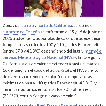
Zonas del
centro
y
norte de California
, así como
el
suroeste de Oregón
se enfrentan el 15 y 16 de junio de
2026 a advertencias por olas de calor que puede dejar
temperaturas entre los 100 y 110 grados Fahrenheit
(entre 37.8 y 43.3ºC) dependiendo del lugar,
informó el
Servicio Meteorológico Nacional (NWS)
. En Oregón y
California la ola de calor se extenderá hasta el martes
16 de junio. En el caso del
Golden State
, el NWS alertó
de eventos extremos de calor “con temperaturas
máximas de hasta 110 grados Fahrenheit (43.3°C) y
mínimas nocturnas en torno a los 70º Fahrenheit
(21.1°C), con un riesgo elevado de calor”.
Los condados de
Miami-Dade y Broward
, en el sur de la