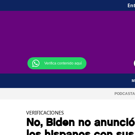
Ent
Verifica contenido aquí
M
PODCAST
A
VERIFICACIONES
No, Biden no anunci
los hispanos con sus