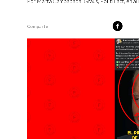
Por Marta Campabadal Graus, PolitiFact, en a
Comparte