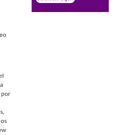
leo
el
ra
 por
s,
dos
New