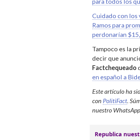
para todos los q
Cuidado con los v
Ramos para prom
perdonarían $15,
Tampoco es la pr
decir que anunció
Factchequeado
en español a Bid
Este artículo ha s
con
PolitiFact
. Súm
nuestro WhatsAp
Republica nuest