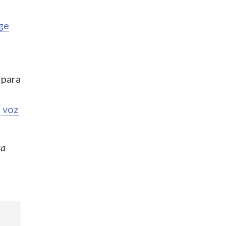
rge
 para
a voz
za