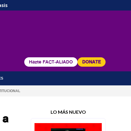
asis
Hazte FACT-ALIADO
DONATE
ES
TITUCIONAL
LO MÁS NUEVO
 a