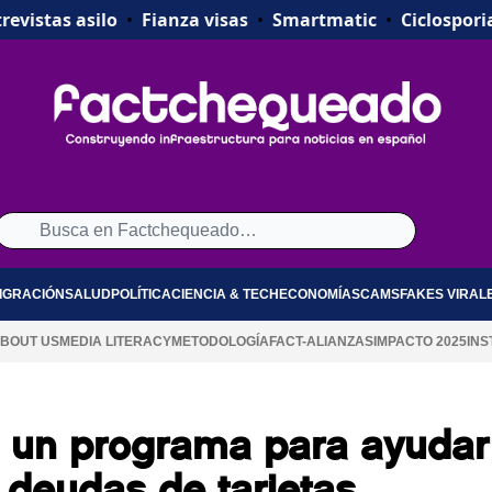
revistas asilo
•
Fianza visas
•
Smartmatic
•
Ciclospori
IGRACIÓN
SALUD
POLÍTICA
CIENCIA & TECH
ECONOMÍA
SCAMS
FAKES VIRAL
BOUT US
MEDIA LITERACY
METODOLOGÍA
FACT-ALIANZAS
IMPACTO 2025
INS
ó un programa para ayudar
 deudas de tarjetas