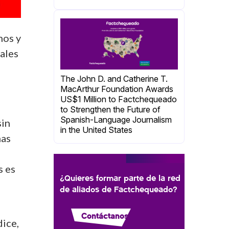
nos y
iales
The John D. and Catherine T.
MacArthur Foundation Awards
US$1 Million to Factchequeado
to Strengthen the Future of
Spanish-Language Journalism
sin
in the United States
mas
s es
¿Quieres formar parte de la red
de aliados de Factchequeado?
Contáctanos
dice,