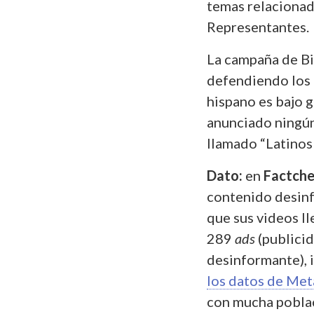
temas relacionad
Representantes.
La campaña de B
defendiendo los 
hispano es bajo g
anunciado ningún
llamado “Latinos
Dato:
en
Factch
contenido desinf
que sus videos l
289
ads
(publicid
desinformante), 
los datos de Met
con mucha poblaci