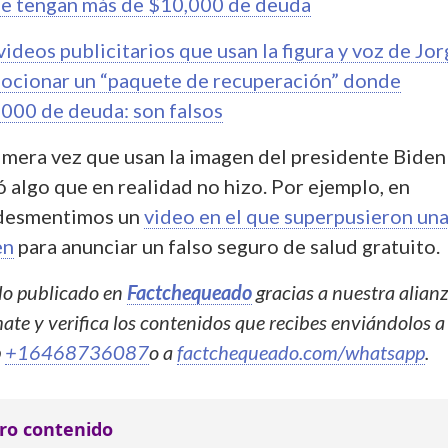
ue tengan más de $10,000 de deuda
ideos publicitarios que usan la figura y voz de Jo
ocionar un “paquete de recuperación” donde
000 de deuda: son falsos
imera vez que usan la imagen del presidente Biden
 algo que en realidad no hizo. Por ejemplo, en
desmentimos un
video en el que superpusieron un
en
para anunciar un falso seguro de salud gratuito.
ido publicado en
Factchequeado
gracias a nuestra alian
ate y verifica los contenidos que recibes enviándolos a
p
+16468736087
o a
factchequeado.com/whatsapp
.
ro contenido