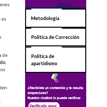
genes
Metodología
 es
o
Política de Corrección
a de
Política de
ado
,
apartidismo
dos
den
¿Recibiste un contenido y te resulta
sospechoso?
Nuestro chatbot lo puede verificar
e
Verifícalo aquí