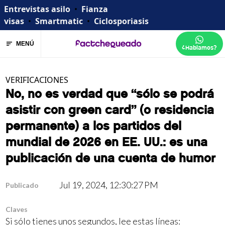
Entrevistas asilo
•
Fianza
visas
•
Smartmatic
•
Ciclosporiasis
MENÚ
¿Hablamos?
VERIFICACIONES
No, no es verdad que “sólo se podrá
asistir con green card” (o residencia
permanente) a los partidos del
mundial de 2026 en EE. UU.: es una
publicación de una cuenta de humor
Jul 19, 2024, 12:30:27 PM
Publicado
Claves
Si sólo tienes unos segundos, lee estas líneas: