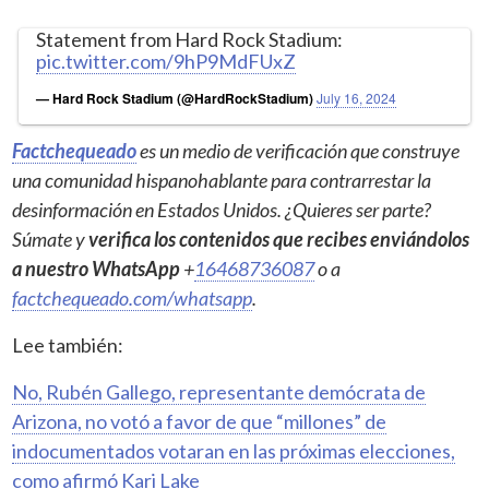
Statement from Hard Rock Stadium:
pic.twitter.com/9hP9MdFUxZ
— Hard Rock Stadium (@HardRockStadium)
July 16, 2024
Factchequeado
es un medio de verificación que construye
una comunidad hispanohablante para contrarrestar la
desinformación en Estados Unidos. ¿Quieres ser parte?
Súmate y
verifica los contenidos que recibes enviándolos
a nuestro WhatsApp
+
16468736087
o a
factchequeado.com/whatsapp
.
Lee también:
No, Rubén Gallego, representante demócrata de
Arizona, no votó a favor de que “millones” de
indocumentados votaran en las próximas elecciones,
como afirmó Kari Lake