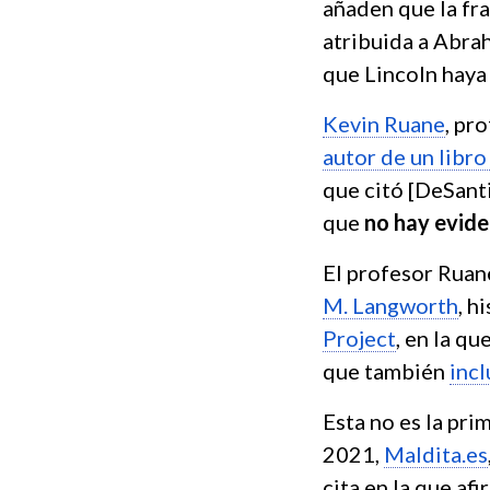
añaden que la fra
atribuida a Abra
que Lincoln haya
Kevin Ruane
, pr
autor de un libro
que citó [DeSant
que
no hay evide
El profesor Ruan
M. Langworth
, h
Project
, en la q
que también
incl
Esta no es la pri
2021,
Maldita.es
cita en la que af