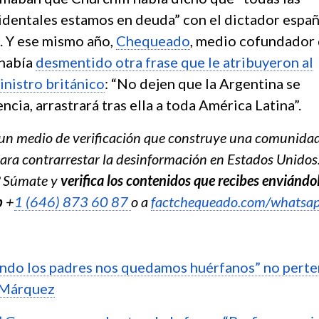
dentales estamos en deuda” con el dictador espa
. Y ese mismo año,
Chequeado
, medio cofundador
 había
desmentido otra frase que le atribuyeron al
inistro británico
: “No dejen que la Argentina se
ncia, arrastrará tras ella a toda América Latina”.
un medio de verificación que construye una comunida
ra contrarrestar la desinformación en Estados Unidos
? Súmate y
verifica los contenidos que recibes enviándo
p
+
1 (646) 873 60 87
o a
factchequeado.com/whatsa
ando los padres nos quedamos huérfanos” no pert
a Márquez