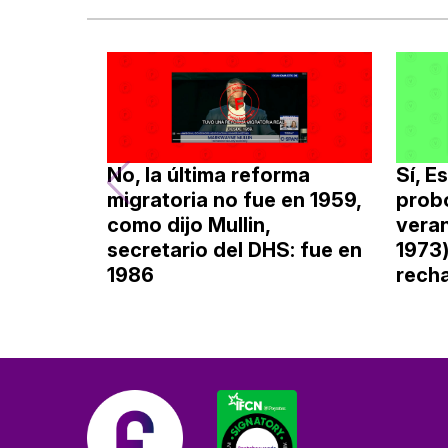
No, la última reforma
Sí, E
migratoria no fue en 1959,
probó
como dijo Mullin,
vera
secretario del DHS: fue en
1973)
1986
recha