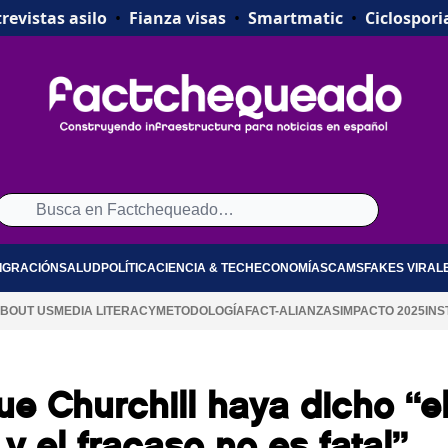
revistas asilo
•
Fianza visas
•
Smartmatic
•
Ciclospori
IGRACIÓN
SALUD
POLÍTICA
CIENCIA & TECH
ECONOMÍA
SCAMS
FAKES VIRAL
BOUT US
MEDIA LITERACY
METODOLOGÍA
FACT-ALIANZAS
IMPACTO 2025
INS
e Churchill haya dicho “e
 y el fracaso no es fatal”,