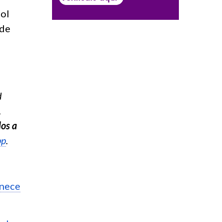
ñol
 de
d
.
los a
pp
.
enece