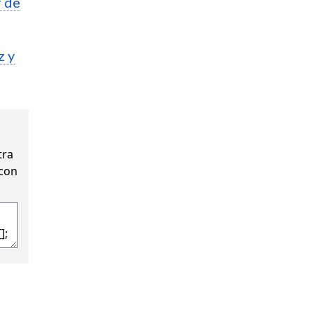
r de
z y
tra
 con