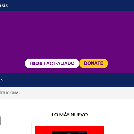
asis
Hazte FACT-ALIADO
DONATE
ES
TITUCIONAL
LO MÁS NUEVO
l