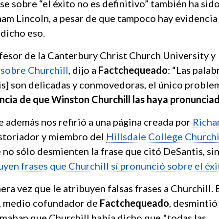
se sobre “el éxito no es definitivo” también ha sid
ham Lincoln, a pesar de que tampoco hay evidencia
 dicho eso.
ofesor de la Canterbury Christ Church University y
 sobre Churchill
, dijo a
Factchequeado
: “Las palab
is] son delicadas y conmovedoras, el único proble
ncia de que Winston Churchill las haya pronuncia
e además nos refirió a una página creada por
Richa
istoriador y miembro del
Hillsdale College Churchi
ue no sólo desmienten la frase que citó DeSantis, si
uyen frases que Churchill sí pronunció sobre el éxi
mera vez que le atribuyen falsas frases a Churchill. 
, medio cofundador de
Factchequeado
, desmintió
irmaban que Churchill había dicho que "todas las