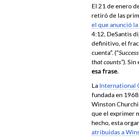
El 21 de enero d
retiró de las pr
el que anunció l
4:12, DeSantis di
definitivo, el fra
cuenta”. (“
Success 
that counts”
). Si
esa frase.
La
International 
fundada en 1968 c
Winston Churchi
que el exprimer 
hecho, esta orga
atribuidas a Win