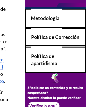
o
 de
Metodología
ras
Política de Corrección
ma es
do
”.
Política de
rd
apartidismo
ll
no
to
.
¿Recibiste un contenido y te resulta
En
sospechoso?
Nuestro chatbot lo puede verificar
 una
Verifícalo aquí