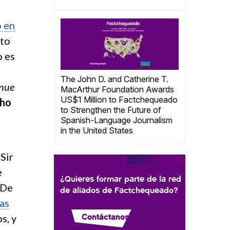
o en
uto
o es
The John D. and Catherine T.
inue
MacArthur Foundation Awards
US$1 Million to Factchequeado
cho
to Strengthen the Future of
Spanish-Language Journalism
in the United States
Sir
e
¿Quieres formar parte de la red
 De
de aliados de Factchequeado?
tas
Contáctanos
s, y