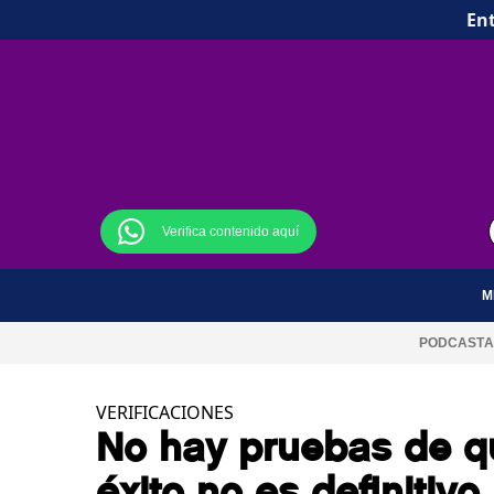
Ent
Verifica contenido aquí
M
PODCAST
A
VERIFICACIONES
No hay pruebas de qu
éxito no es definitivo,