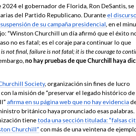
e 2024 el gobernador de Florida, Ron DeSantis, se
imarias del Partido Republicano. Durante
el discurs
a suspensión de su campaña presidencial
, en el min
jo: “Winston Churchill un día afirmó que el éxito n
caso no es fatal; es el coraje para continuar lo que
is not final, failure is not fatal; it is the courage to cont
n embargo,
no hay pruebas de que Churchill haya di
Churchill Society
, organización sin fines de lucro
on la misión de “preservar el legado histórico de 
ll”
afirma en su página web que no hay evidencia
d
ministro británico haya pronunciado esas palabras.
nización tiene
toda una sección titulada: “falsas ci
ston Churchill”
con más de una veintena de ejemplo