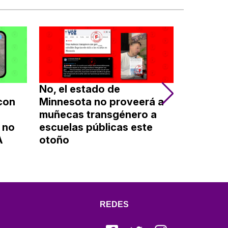
No, el estado de
No, Walm
con
Minnesota no proveerá a
Kroger, 
muñecas transgénero a
Costco n
 no
escuelas públicas este
acuerdo
A
otoño
inmigrant
de agos
afirma u
REDES