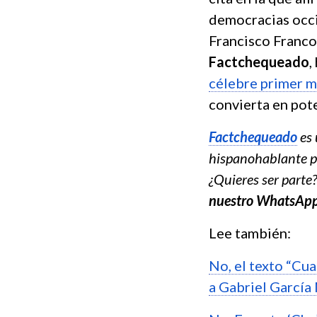
democracias occi
Francisco Franco
Factchequeado
,
célebre primer m
convierta en pote
Factchequeado
es 
hispanohablante pa
¿Quieres ser parte
nuestro WhatsAp
Lee también:
No, el texto “Cu
a Gabriel Garcí