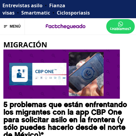
Entrevistas asilo
•
Fianza
visas
•
Smartmatic
•
Ciclosporiasis
MENÚ
¿Hablamos?
MIGRACIÓN
5 problemas que están enfrentando
los migrantes con la app CBP One
para solicitar asilo en la frontera (y
sólo puedes hacerlo desde el norte
de México)*