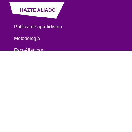
HAZTE ALIADO
Política de apartidismo
Metodología
Fact-Alianzas
Política de corrección
REDES
Factchequeado - Contenido bajo licencia Creative
Commons BY-SA