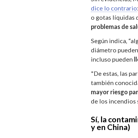
dice lo contrario
o gotas líquidas 
problemas de sal
Según indica, “a
diámetro puede
incluso pueden
l
"De estas, las p
también conocida
mayor riesgo par
de los incendios
Sí, la contam
y en China)