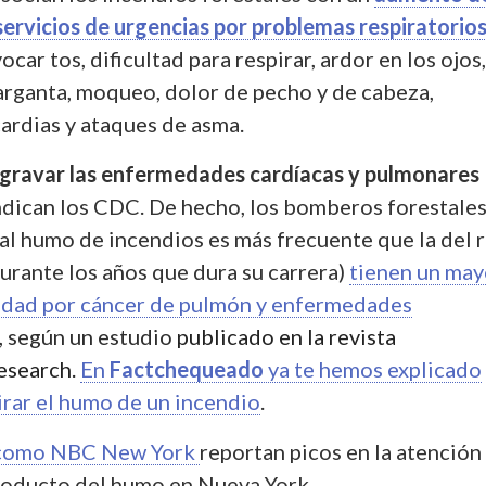
servicios de urgencias por problemas respiratorio
ar tos, dificultad para respirar, ardor en los ojos,
garganta, moqueo, dolor de pecho y de cabeza,
ardias y ataques de asma.
gravar las enfermedades cardíacas y pulmonares
ndican los CDC. De hecho, los bomberos forestale
 al humo de incendios es más frecuente que la del 
urante los años que dura su carrera)
tienen un may
idad por cáncer de pulmón y enfermedades
, según un estudio
publicado en la revista
esearch.
En
Factchequeado
ya te hemos explicado
irar el humo de un incendio
.
como NBC New York
reportan picos en la atención
roducto del humo en Nueva York.