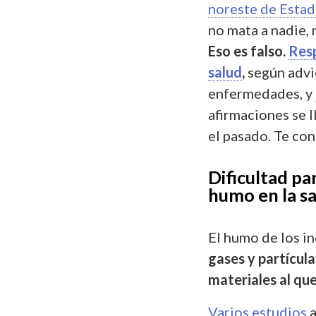
noreste de Estad
no mata a nadie, 
Eso es falso.
Resp
salud
,
según advi
enfermedades, y
afirmaciones se 
el pasado.
Te con
Dificultad par
humo en la s
E
l humo de los i
gases y partícul
materiales al qu
Varios estudios
a