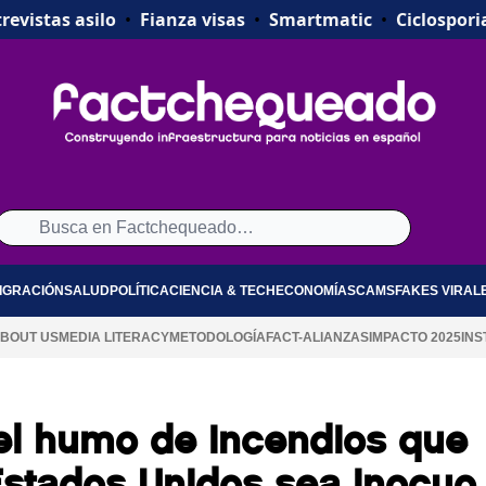
revistas asilo
•
Fianza visas
•
Smartmatic
•
Ciclospori
IGRACIÓN
SALUD
POLÍTICA
CIENCIA & TECH
ECONOMÍA
SCAMS
FAKES VIRAL
BOUT US
MEDIA LITERACY
METODOLOGÍA
FACT-ALIANZAS
IMPACTO 2025
INS
 el humo de incendios que
Estados Unidos sea inocuo