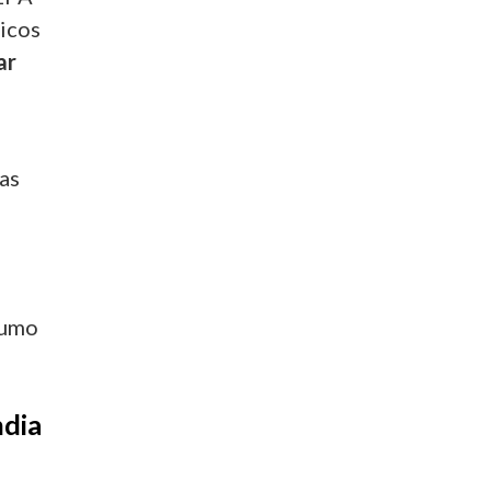
picos
ar
as
humo
ndia