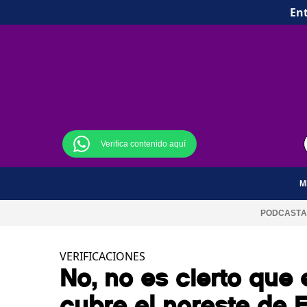
Ent
Verifica contenido aquí
M
PODCAST
A
VERIFICACIONES
No, no es cierto que
cubre el noreste de 