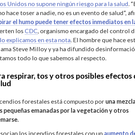
os Unidos no supone ningún riesgo para la salud
. 
no hace toser a nadie, no es un evento de salud”, af
irar el humo puede tener efectos inmediatos en l
erten los
CDC
, organismo encargado del control 
lo explicamos en esta nota
. El hombre que hace es
llama Steve Milloy
y ya ha difundido desinformació
tamos todo lo que sabemos al respecto.
a respirar, tos y otros posibles efectos 
alud
ncendios forestales está compuesto por
una mezcl
as pequeñas emanadas por la vegetación y otros
emarse.
socian los incendios forestales con un
aumento de