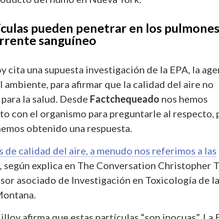
ículas pueden penetrar en los pulmones
orrente sanguíneo
oy cita una supuesta investigación de
la EPA, la age
l ambiente,
para afirmar que la calidad del aire no
para la salud.
Desde
Factchequeado
nos hemos
to con el organismo para preguntarle al respecto, 
emos obtenido una respuesta.
de calidad del aire, a menudo nos referimos a las
, según explica en The Conversation Christopher T
sor asociado de Investigación en Toxicología de l
Montana.
illoy afirma que estas partículas “son inocuas”. La