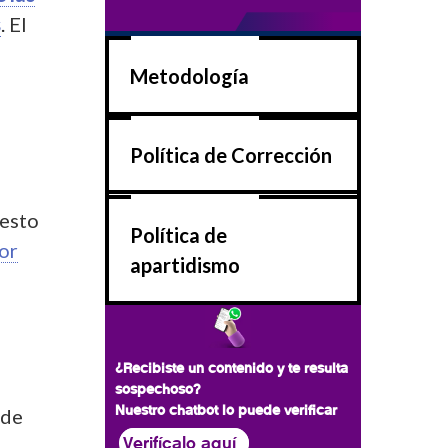
s
.
El
Metodología
Política de Corrección
s
resto
Política de
or
apartidismo
¿Recibiste un contenido y te resulta
sospechoso?
Nuestro chatbot lo puede verificar
 de
Verifícalo aquí