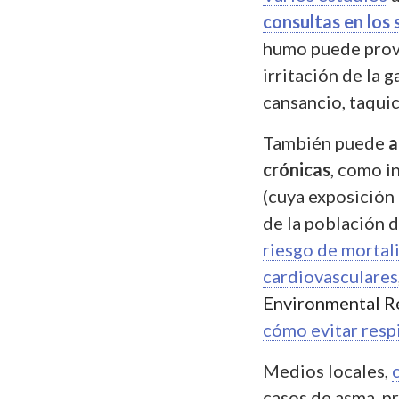
consultas en los 
humo puede provoc
irritación de la 
cansancio, taquic
También puede
a
crónicas
, como i
(cuya exposición
de la población d
riesgo de mortal
cardiovasculares
Environmental R
cómo evitar resp
Medios locales,
casos de asma, p