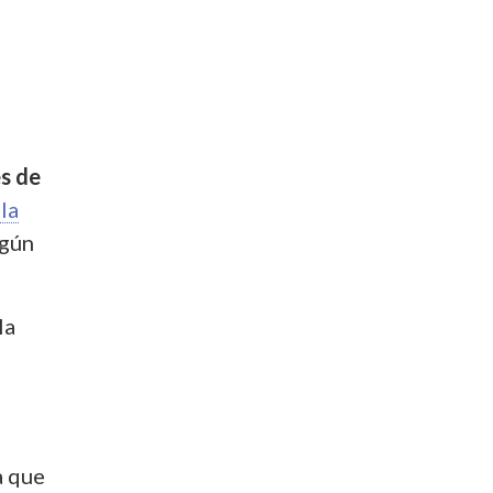
s de
la
gún
la
a que