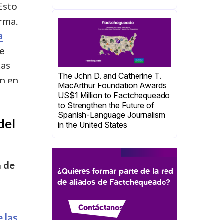
“Esto
irma.
a
de
tas
The John D. and Catherine T.
n en
MacArthur Foundation Awards
US$1 Million to Factchequeado
to Strengthen the Future of
Spanish-Language Journalism
del
in the United States
a de
¿Quieres formar parte de la red
de aliados de Factchequeado?
Contáctanos
 las